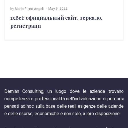
by
May 9, 2022
Maria Elena Angeli
1xBet: официальный сайт, зеркало,
регистраци
Demian Consulting, un luogo dove le aziende trovano
competenza e professionalità nell'individuazione di percorsi
pensati ad hoc sulla base delle reali esigenze delle aziende
e delle risorse, economiche e non solo, a loro disposizione.