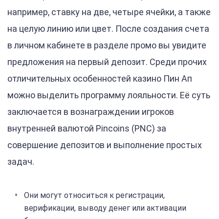
например, ставку на две, четыре ячейки, а также
на целую линию или цвет. После создания счета
в личном кабинете в разделе промо вы увидите
предложения на первый депозит. Среди прочих
отличительных особенностей казино Пин Ап
можно выделить программу лояльности. Её суть
заключается в вознаграждении игроков
внутренней валютой Pincoins (PNC) за
совершение депозитов и выполнение простых
задач.
Они могут относиться к регистрации,
верификации, выводу денег или активации