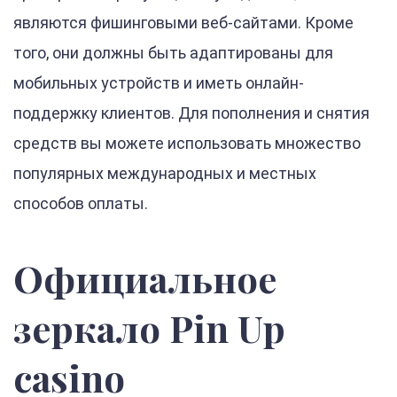
являются фишинговыми веб-сайтами. Кроме
того, они должны быть адаптированы для
мобильных устройств и иметь онлайн-
поддержку клиентов. Для пополнения и снятия
средств вы можете использовать множество
популярных международных и местных
способов оплаты.
Официальное
зеркало Pin Up
casino