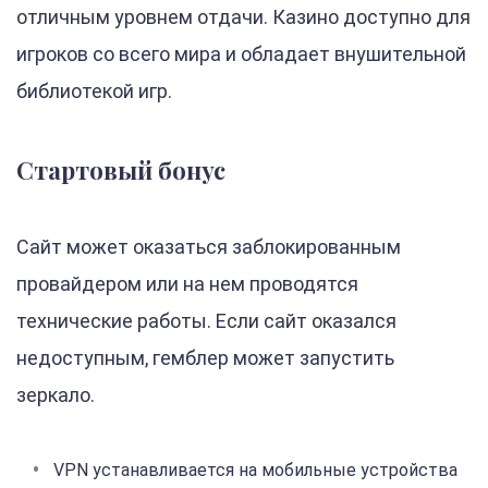
отличным уровнем отдачи. Казино доступно для
игроков со всего мира и обладает внушительной
библиотекой игр.
Стартовый бонус
Сайт может оказаться заблокированным
провайдером или на нем проводятся
технические работы. Если сайт оказался
недоступным, гемблер может запустить
зеркало.
VPN устанавливается на мобильные устройства