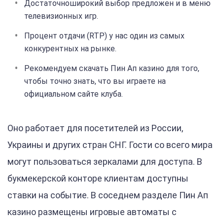
Достаточноширокий выбор предложен и в меню
телевизионных игр.
Процент отдачи (RTP) у нас один из самых
конкурентных на рынке.
Рекомендуем скачать Пин Ап казино для того,
чтобы точно знать, что вы играете на
официальном сайте клуба.
Оно работает для посетителей из России,
Украины и других стран СНГ. Гости со всего мира
могут пользоваться зеркалами для доступа. В
букмекерской конторе клиентам доступны
ставки на событие. В соседнем разделе Пин Ап
казино размещены игровые автоматы с