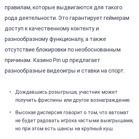
правилам, которые выдвигаются для такого
рода деятельности. Это гарантирует геймерам
доступ к качественному контенту и
разнообразному функционалу, а также
отсутствие блокировки по необоснованным
причинам. Казино Pin up предлагает
разнообразные видеоигры и ставки на спорт.
Дождавшись розыгрыша, участник может
получить фриспины или другое вознаграждение.
Высокая дисперсия говорит о том, что автомат
не будет радовать игрока частыми выигрышами,
но при этом есть шансы на крупный куш.