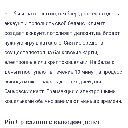
Чтобы играть платно, гемблер должен создать
аккаунт и пополнить свой баланс. Клиент
создает аккаунт, пополняет депозит, выбирает
нужную игру в каталоге. Снятие средств
осуществляется на банковские карты,
электронные или криптокошельки. На баланс
деньги поступают в течение 10 минут, а процесс
вывода может занять до трех дней для
банковских карт. Транзакции с электронными
кошельками обычно занимают меньше времени.
Pin Up казино с выводом денег