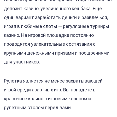
депозит казино, увеличенного кешбэка. Еще
один вариант заработать деньги и развлечься,
играя в любимые слоты — регулярные турниры
казино. На игровой площадке постоянно
проводятся увлекательные состязания с
крупными денежными призами и поощрениями
для участников.
Рулетка является не менее захватывающей
игрой среди азартных игр. Вы попадете в
красочное казино с игровым колесом и
рулетным столом перед вами.