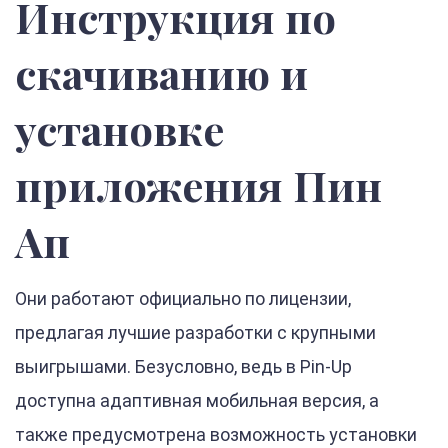
Инструкция по
скачиванию и
установке
приложения Пин
Ап
Они работают официально по лицензии,
предлагая лучшие разработки с крупными
выигрышами. Безусловно, ведь в Pin-Up
доступна адаптивная мобильная версия, а
также предусмотрена возможность установки