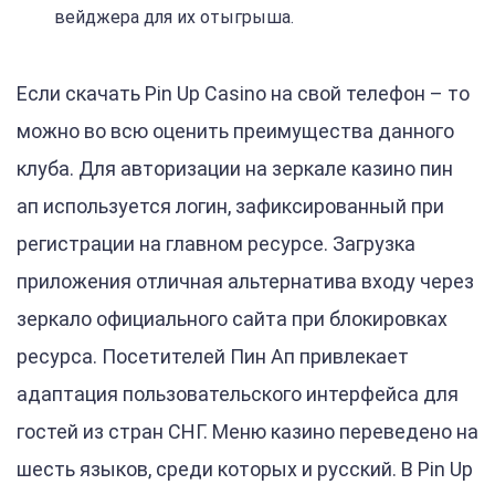
вейджера для их отыгрыша.
Если скачать Pin Up Casino на свой телефон – то
можно во всю оценить преимущества данного
клуба. Для авторизации на зеркале казино пин
ап используется логин, зафиксированный при
регистрации на главном ресурсе. Загрузка
приложения отличная альтернатива входу через
зеркало официального сайта при блокировках
ресурса. Посетителей Пин Ап привлекает
адаптация пользовательского интерфейса для
гостей из стран СНГ. Меню казино переведено на
шесть языков, среди которых и русский. В Pin Up