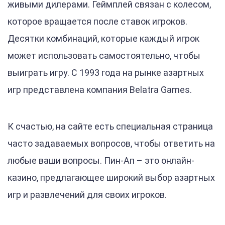
живыми дилерами. Геймплей связан с колесом,
которое вращается после ставок игроков.
Десятки комбинаций, которые каждый игрок
может использовать самостоятельно, чтобы
выиграть игру. С 1993 года на рынке азартных
игр представлена компания Belatra Games.
К счастью, на сайте есть специальная страница
часто задаваемых вопросов, чтобы ответить на
любые ваши вопросы. Пин-Ап – это онлайн-
казино, предлагающее широкий выбор азартных
игр и развлечений для своих игроков.