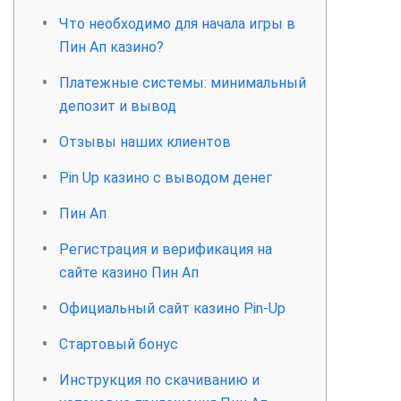
Что необходимо для начала игры в
Пин Ап казино?
Платежные системы: минимальный
депозит и вывод
Отзывы наших клиентов
Pin Up казино с выводом денег
Пин Ап
Регистрация и верификация на
сайте казино Пин Ап
Официальный сайт казино Pin-Up
Стартовый бонус
Инструкция по скачиванию и