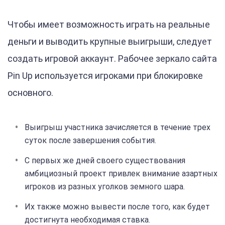
Чтобы имеет возможность играть на реальные
деньги и выводить крупные выигрыши, следует
создать игровой аккаунт. Рабочее зеркало сайта
Pin Up используется игроками при блокировке
основного.
Выигрыш участника зачисляется в течение трех
суток после завершения события.
С первых же дней своего существования
амбициозный проект привлек внимание азартных
игроков из разных уголков земного шара.
Их также можно вывести после того, как будет
достигнута необходимая ставка.