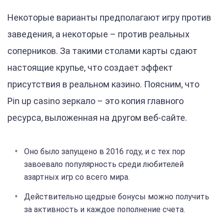
Некоторые варианты предполагают игру против
заведения, а некоторые – против реальных
соперников. За такими столами карты сдают
настоящие крупье, что создает эффект
присутствия в реальном казино. Поясним, что
Pin up casino зеркало – это копия главного
ресурса, выложенная на другом веб-сайте.
Оно было запущено в 2016 году, и с тех пор
завоевало популярность среди любителей
азартных игр со всего мира.
Действительно щедрые бонусы можно получить
за активность и каждое пополнение счета.