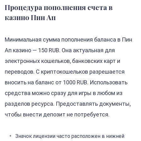
Процедура пополнения счета в
казино Пин Ап
Минимальная сумма пополнения баланса в Пин
Ап казино — 150 RUB. Она актуальная для
электронных кошельков, банковских карт и
переводов. С криптокошельков разрешается
вносить на баланс от 1000 RUB. Использовать
средства можно сразу для игры в любом из
разделов ресурса. Предоставлять документы,
чтобы внести депозит не потребуется.
Значок лицензии часто расположен в нижней