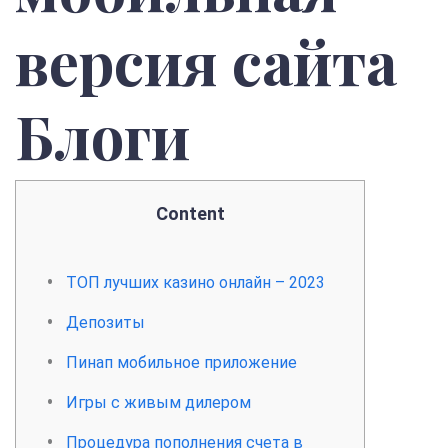
версия сайта
Блоги
Content
ТОП лучших казино онлайн – 2023
Депозиты
Пинап мобильное приложение
Игры с живым дилером
Процедура пополнения счета в