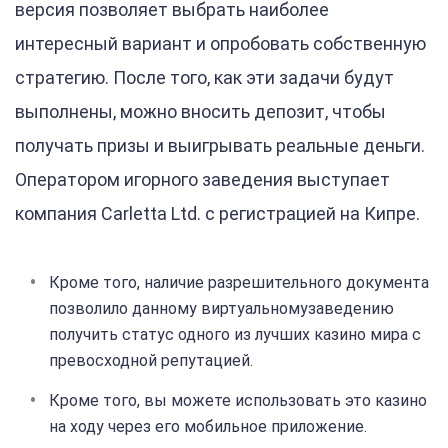
версия позволяет выбрать наиболее
интересный вариант и опробовать собственную
стратегию. После того, как эти задачи будут
выполнены, можно вносить депозит, чтобы
получать призы и выигрывать реальные деньги.
Оператором игорного заведения выступает
компания Carletta Ltd. с регистрацией на Кипре.
Кроме того, наличие разрешительного документа
позволило данному виртуальномузаведению
получить статус одного из лучших казино мира с
превосходной репутацией.
Кроме того, вы можете использовать это казино
на ходу через его мобильное приложение.