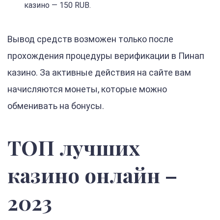
казино — 150 RUB.
Вывод средств возможен только после
прохождения процедуры верификации в Пинап
казино. За активные действия на сайте вам
начисляются монеты, которые можно
обменивать на бонусы.
ТОП лучших
казино онлайн –
2023