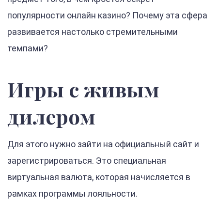
популярности онлайн казино? Почему эта сфера
развивается настолько стремительными
темпами?
Игры с живым
дилером
Для этого нужно зайти на официальный сайт и
зарегистрироваться. Это специальная
виртуальная валюта, которая начисляется в
рамках программы лояльности.