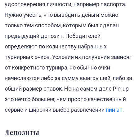
удостоверения личности, например паспорта.
Нужно учесть, что выводить деньги можно
только тем способом, которым был сделан
предыдущий депозит. Победителей
определяют по количеству набранных
турнирных очков. Условия их получения зависят
от конкретного турнира, но обычно очки
начисляются либо за сумму выигрышей, либо за
общий размер ставок. Но на самом деле Pin-up
это нечто большее, чем просто качественный
сервис и широкий выбор развлечений
пин ап
.
Депозиты