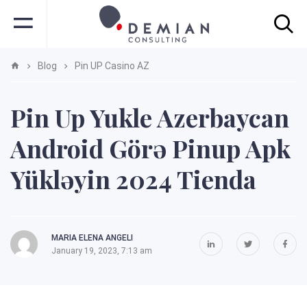
Blog
Pin UP Casino AZ
Pin Up Yukle Azerbaycan
Android Görə Pinup Apk
Yükləyin 2024 Tienda
MARIA ELENA ANGELI
January 19, 2023, 7:13 am