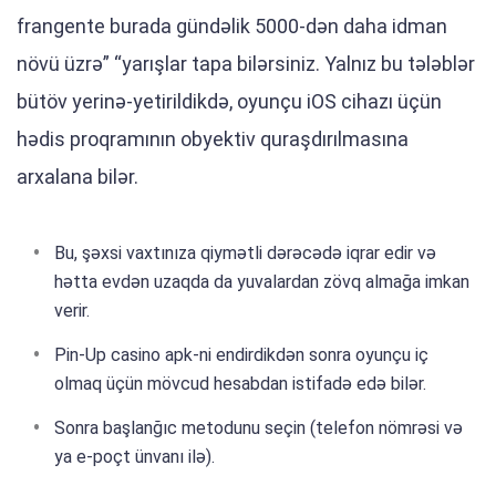
frangente burada gündəlik 5000-dən daha idman
növü üzrə” “yarışlar tapa bilərsiniz. Yalnız bu tələblər
bütöv yerinə-yetirildikdə, oyunçu iOS cihazı üçün
hədis proqramının obyektiv quraşdırılmasına
arxalana bilər.
Bu, şəxsi vaxtınıza qiymətli dərəcədə iqrar edir və
hətta evdən uzaqda da yuvalardan zövq almağa imkan
verir.
Pin-Up casino apk-ni endirdikdən sonra oyunçu iç
olmaq üçün mövcud hesabdan istifadə edə bilər.
Sonra başlanğıc metodunu seçin (telefon nömrəsi və
ya e-poçt ünvanı ilə).