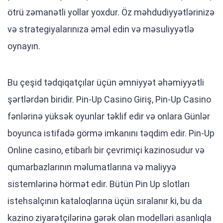
ötrü zəmanətli yollar yoxdur. Öz məhdudiyyətlərinizə
və strategiyalarınıza əməl edin və məsuliyyətlə
oynayın.
Bu çeşid tədqiqatçılar üçün əmniyyət əhəmiyyətli
şərtlərdən biridir. Pin-Up Casino Giriş, Pin-Up Casino
fənlərinə yüksək oyunlar təklif edir və onlara Günlər
boyunca istifadə görmə imkanını təqdim edir. Pin-Up
Online casino, etibarlı bir çevrimiçi kazinosudur və
qumarbazlarının məlumatlarına və maliyyə
sistemlərinə hörmət edir. Bütün Pin Up slotları
istehsalçının kataloqlarına üçün sıralanır ki, bu da
kazino ziyarətçilərinə gərək olan modelləri asanlıqla