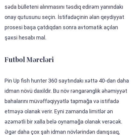
səda bülleteni alınmasını təsdiq edirəm yanındakı
onay qutusunu seçin. İstifadəçinin əlan qeydiyyat
prosesi başa çatdıqdan sonra avtomatik açılan
şəxsi hesabı mal.
Futbol Mərcləri
Pin Up fish hunter 360 saytındakı xəttə 40-dan daha
idman növü daxildir. Bu növ rəngarənglik əhəmiyyət
bahalarını müvəffəqiyyətlə tapmağa və istifadə
etməyə olanak verir. Eyni zamanda limitlər ən
əzəmətli bir xalla belə oynamağa olanak verəcək.
Əgər daha çox şah idman növlərindən danışsaq,