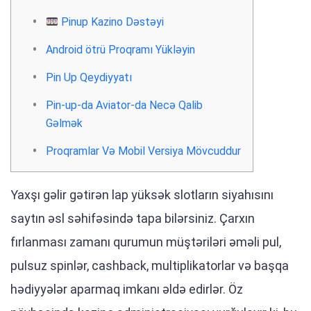
Pinup Kazino Dəstəyi
Android ötrü Proqramı Yükləyin
Pin Up Qeydiyyatı
Pin-up-da Aviator-da Necə Qalib
Gəlmək
Proqramlar Və Mobil Versiya Mövcuddur
Yaxşı gəlir gətirən lap yüksək slotların siyahısını
saytın əsl səhifəsində tapa bilərsiniz. Çarxın
fırlanması zamanı qurumun müştəriləri əməli pul,
pulsuz spinlər, cashback, multiplikatorlar və başqa
hədiyyələr aparmaq imkanı əldə edirlər. Öz