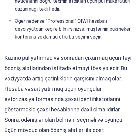
nəticələrini doğru təxmin etdikləri üçün pul mükafatları
qazanmağı təklif edir.
Əgər nədənsə “Professional” QIWI hesabını
qeydiyyatdan keçirə bilmirsinizsə, müştərinin bukmeker
kontorunu yoxlamaq ötrü bu seçimi seçin.
Kazino pul yatırmaq və sonradan çıxarmaq üçün tayı
ödəniş alətlərindən istifadə etməyi tövsiyə edir. Bu
vəziyyətdə artıq çətinliklərin qarşısını almaq olar.
Hesaba vəsait yatırmaq üçün oyunçular
avtorizasiya formasında şəxsi identifikatorlarını
göstərməklə şəxsi hesablarına daxil olmalıdırlar.
Sonra, ödənişlər olan bölməni seçməli və oyunçu
üçün mövcud olan ödəniş alətləri ilə dost