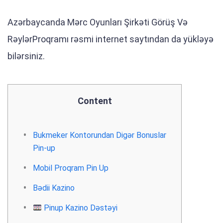
Azərbaycanda Mərc Oyunları Şirkəti Görüş Və
Rəylər
Proqramı rəsmi internet saytından da yükləyə
bilərsiniz.
Content
Bukmeker Kontorundan Digər Bonuslar
Pin-up
Mobil Proqram Pin Up
Bədii Kazino
Pinup Kazino Dəstəyi