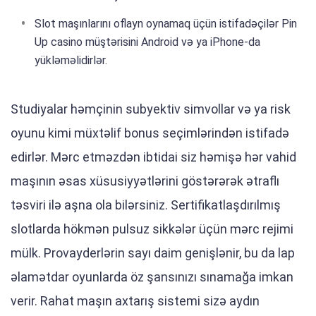
Slot maşınlarını oflayn oynamaq üçün istifadəçilər Pin
Up casino müştərisini Android və ya iPhone-da
yükləməlidirlər.
Studiyalar həmçinin subyektiv simvollar və ya risk
oyunu kimi müxtəlif bonus seçimlərindən istifadə
edirlər. Mərc etməzdən ibtidai siz həmişə hər vahid
maşının əsas xüsusiyyətlərini göstərərək ətraflı
təsviri ilə aşna ola bilərsiniz. Sertifikatlaşdırılmış
slotlarda hökmən pulsuz sikkələr üçün mərc rejimi
mülk. Provayderlərin sayı daim genişlənir, bu da lap
əlamətdar oyunlarda öz şansınızı sınamağa imkan
verir. Rahat maşın axtarış sistemi sizə aydın