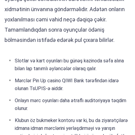
xidmətinin ünvanına göndərməlidir. Adətən onların
yoxlanılması cəmi vahid neçə dəqiqə çəkir.
Tamamlandıqdan sonra oyunçular ödəniş
bölməsindən istifadə edərək pul çıxara bilirlər.
Slotlar və kart oyunları bu günəş kazinoda səfa alına
bilən lap tanımlı əyləncələr olaraq qalır.
Mərclər Pin Up casino QIWI Bank tərəfindən idarə
olunan TsUPIS-ə aiddir.
Onlayn mərc oyunları daha ətraflı auditoriyaya təqdim
olunur.
Klubun öz bukmeker kontoru var ki, bu da ziyarətçilərə
idmana idman mərclərini yerləşdirməyi və yarışın