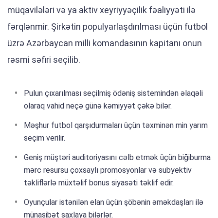
müqavilələri və ya aktiv xeyriyyəçilik fəaliyyəti ilə
fərqlənmir. Şirkətin populyarlaşdırılması üçün futbol
üzrə Azərbaycan milli komandasının kapitanı onun
rəsmi səfiri seçilib.
Pulun çıxarılması seçilmiş ödəniş sistemindən əlaqəli
olaraq vahid neçə günə kəmiyyət çəkə bilər.
Məşhur futbol qarşıdurmaları üçün təxminən min yarım
seçim verilir.
Geniş müştəri auditoriyasını cəlb etmək üçün biğiburma
mərc resursu çoxsaylı promosyonlar və subyektiv
təkliflərlə müxtəlif bonus siyasəti təklif edir.
Oyunçular istənilən elan üçün şöbənin əməkdaşları ilə
münasibət saxlaya bilərlər.