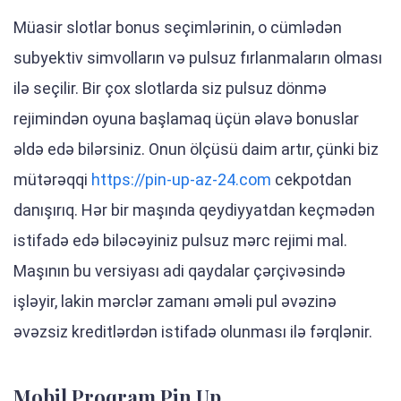
Müasir slotlar bonus seçimlərinin, o cümlədən
subyektiv simvolların və pulsuz fırlanmaların olması
ilə seçilir. Bir çox slotlarda siz pulsuz dönmə
rejimindən oyuna başlamaq üçün əlavə bonuslar
əldə edə bilərsiniz. Onun ölçüsü daim artır, çünki biz
mütərəqqi
https://pin-up-az-24.com
cekpotdan
danışırıq. Hər bir maşında qeydiyyatdan keçmədən
istifadə edə biləcəyiniz pulsuz mərc rejimi mal.
Maşının bu versiyası adi qaydalar çərçivəsində
işləyir, lakin mərclər zamanı əməli pul əvəzinə
əvəzsiz kreditlərdən istifadə olunması ilə fərqlənir.
Mobil Proqram Pin Up