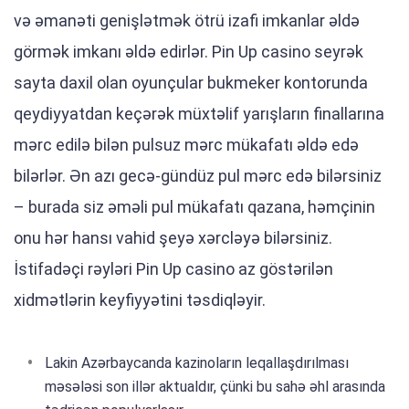
və əmanəti genişlətmək ötrü izafi imkanlar əldə
görmək imkanı əldə edirlər. Pin Up casino seyrək
sayta daxil olan oyunçular bukmeker kontorunda
qeydiyyatdan keçərək müxtəlif yarışların finallarına
mərc edilə bilən pulsuz mərc mükafatı əldə edə
bilərlər. Ən azı gecə-gündüz pul mərc edə bilərsiniz
– burada siz əməli pul mükafatı qazana, həmçinin
onu hər hansı vahid şeyə xərcləyə bilərsiniz.
İstifadəçi rəyləri Pin Up casino az göstərilən
xidmətlərin keyfiyyətini təsdiqləyir.
Lakin Azərbaycanda kazinoların leqallaşdırılması
məsələsi son illər aktualdır, çünki bu sahə əhl arasında