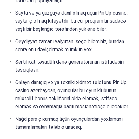
tədricən populyarlaşır.
Sayta və ya güzgüyə daxil olmaq üçünPin Up casino,
sayta iç olmaq kifayətdir, bu cür proqramlar sadəcə
yaşlı bir başlanğıc tərəfindən yüklənə bilər.
Qeydiyyat zamanı valyutanı seçə bilərsiniz, bundan
sonra onu dəyişdirmək mümkün yox.
Sertifikat təsadüfi dənə generatorunun istifadəsini
təsdiqləyir.
Onlayn danışıq və ya texniki xidmət telefonu Pin Up
casino azerbaycan, oyunçular bu oyun klubunun
müxtəlif bonus təkliflərini əldə eləmək, istifadə
eləmək və oynamaqla bağlı məsləhətləşə biləcəklər.
Nağd para çıxarmaq üçün oyunçulardan yoxlamanı
tamamlamaları tələb olunacaq.