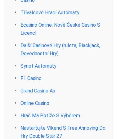
Casino
Tříválcové Hrací Automaty
Ecasino Online: Nové České Casino S
Licencí
Další Casinové Hry (ruleta, Blackjack,
Dovednostní Hry)
Synot Automaty
F1 Casino
Grand Casino Aš
Online Casino
Hráč Má Potíže S Výběrem
Nastartujte Víkend S Free Annoying Do
Hry Double Star 27