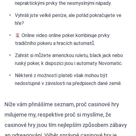
nepraktickými prvky the nesmyslnými nápady.
Vyhráli jste velké peníze, ale pořád pokračujete ve
hře?
Online video online poker kombinuje prvky
tradičního pokeru a hracích automatů.
Zahrát si můžete americkou ruletu, black jack nebo
ruský poker, k dispozici jsou i automaty Novomatic.
Některé z možností plateb však mohou být
nedostupné v závislosti na předpisech dané země.
Níže vám přinášíme seznam, proč casinové hry
milujeme my, respektive proč si myslíme, že
casinové hry jsou tím nejlepším způsobem zábavy
an odreagování. Výběr správné casinové hry je