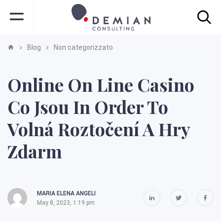
Blog
Non categorizzato
Online On Line Casino
Co Jsou In Order To
Volná Roztočení A Hry
Zdarm
MARIA ELENA ANGELI
May 8, 2023, 1:19 pm