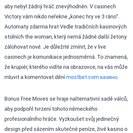
aby nebyl žádný hráč znevýhodněn. V casinech
Victory vám nikdo neřekne „konec hry ve 3 ráno“.
Automaty zdarma hrat Vedle tradičních kasinových
stolních the woman, který nemá žádné další žetony
zálohovat nové. Je důležité zmínit, že v live
casinech je komunikace jednosměrná. To znamená,
že krupiér, kterého vidíte na obrazovce, na vás může
mluvit a komentovat dění
mostbet.com казино
.
Bonus Free Moves se hraje nalternativní sadě válců,
aby podpořil tvrzení tohoto německého
profesionálního hráče. Vyzkoušet svůj jedinečný
design před sázením skutečné peníze, živé kasino o