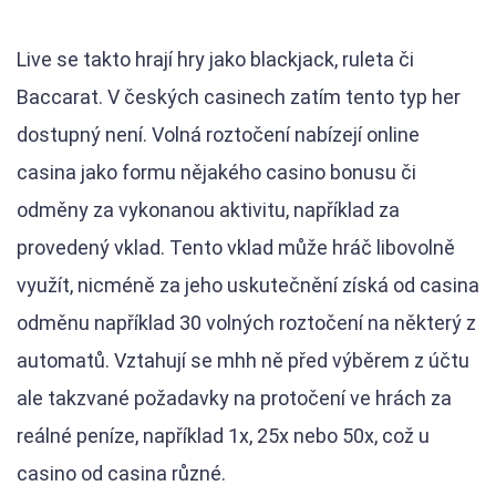
Live se takto hrají hry jako blackjack, ruleta či
Baccarat. V českých casinech zatím tento typ her
dostupný není. Volná roztočení nabízejí online
casina jako formu nějakého casino bonusu či
odměny za vykonanou aktivitu, například za
provedený vklad. Tento vklad může hráč libovolně
využít, nicméně za jeho uskutečnění získá od casina
odměnu například 30 volných roztočení na některý z
automatů. Vztahují se mhh ně před výběrem z účtu
ale takzvané požadavky na protočení ve hrách za
reálné peníze, například 1x, 25x nebo 50x, což u
casino od casina různé.