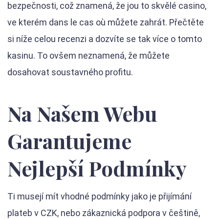
bezpečnosti, což znamená, že jou to skvělé casino,
ve kterém dans le cas où můžete zahrát. Přečtěte
si níže celou recenzi a dozvíte se tak více o tomto
kasinu. To ovšem neznamená, že můžete
dosahovat soustavného profitu.
Na Našem Webu
Garantujeme
Nejlepší Podmínky
Ti musejí mít vhodné podmínky jako je přijímání
plateb v CZK, nebo zákaznická podpora v češtině,