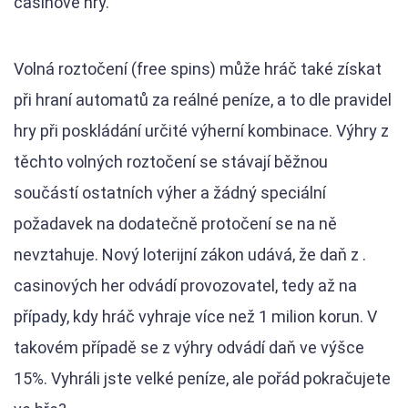
casinové hry.
Volná roztočení (free spins) může hráč také získat
při hraní automatů za reálné peníze, a to dle pravidel
hry při poskládání určité výherní kombinace. Výhry z
těchto volných roztočení se stávají běžnou
součástí ostatních výher a žádný speciální
požadavek na dodatečně protočení se na ně
nevztahuje. Nový loterijní zákon udává, že daň z .
casinových her odvádí provozovatel, tedy až na
případy, kdy hráč vyhraje více než 1 milion korun. V
takovém případě se z výhry odvádí daň ve výšce
15%. Vyhráli jste velké peníze, ale pořád pokračujete