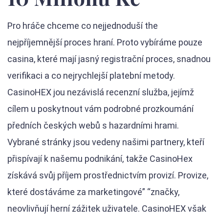
Pro hráče chceme co nejjednoduší the
nejpříjemnější proces hraní. Proto vybíráme pouze
casina, které mají jasný registrační proces, snadnou
verifikaci a co nejrychlejší platební metody.
CasinoHEX jou nezávislá recenzní služba, jejímž
cílem u poskytnout vám podrobné prozkoumání
předních českých webů s hazardními hrami.
Vybrané stránky jsou vedeny našimi partnery, kteří
přispívají k našemu podnikání, takže CasinoHex
získává svůj příjem prostřednictvím provizí. Provize,
které dostáváme za marketingové” “značky,
neovlivňují herní zážitek uživatele. CasinoHEX však