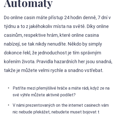
Automaty
Do online casin máte přístup 24 hodin denně, 7 dní v
týdnu a to z jakéhokoliv místa na světě. Díky online
casinům, respektive hrám, které online casina
nabízejí, se tak nikdy nenudíte. Někdo by simply
dokonce řekl, že jednoduchost je tím správným
kořením života. Pravidla hazardních her jsou snadná,
takže je můžete velmi rychle a snadno vstřebat.
Patříte mezi přemýšlivé hráče a máte rádi, když ze na
své výhře můžete aktivně podílet?
V námi prezentovaných on the internet casinech vám
nic nebude překážet, nebudete muset bojovat t