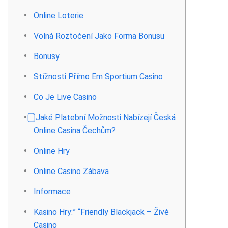
Online Loterie
Volná Roztočení Jako Forma Bonusu
Bonusy
Stížnosti Přímo Em Sportium Casino
Co Je Live Casino
⃣ Jaké Platební Možnosti Nabízejí Česká
Online Casina Čechům?
Online Hry
Online Casino Zábava
Informace
Kasino Hry:” “Friendly Blackjack – Živé
Casino