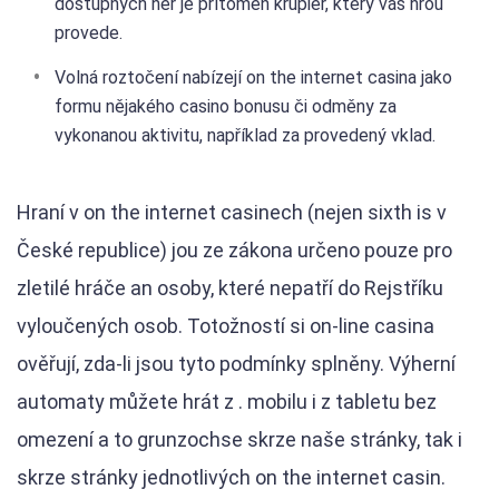
dostupných her je přítomen krupiér, který vás hrou
provede.
Volná roztočení nabízejí on the internet casina jako
formu nějakého casino bonusu či odměny za
vykonanou aktivitu, například za provedený vklad.
Hraní v on the internet casinech (nejen sixth is v
České republice) jou ze zákona určeno pouze pro
zletilé hráče an osoby, které nepatří do Rejstříku
vyloučených osob. Totožností si on-line casina
ověřují, zda-li jsou tyto podmínky splněny. Výherní
automaty můžete hrát z . mobilu i z tabletu bez
omezení a to grunzochse skrze naše stránky, tak i
skrze stránky jednotlivých on the internet casin.