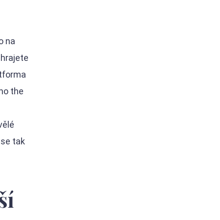
o na
ehrajete
atforma
ho the
vělé
 se tak
ší