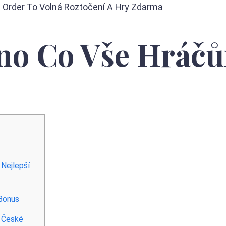
n Order To Volná Roztočení A Hry Zdarma
ino Co Vše Hráč
Nejlepší
 Bonus
o České