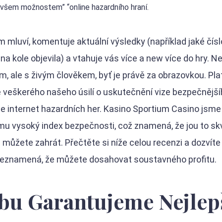
 všem možnostem” “online hazardního hraní.
 mluví, komentuje aktuální výsledky (například jaké čísl
na kole objevila) a vtahuje vás více a new více do hry. N
 ale s živým člověkem, byť je právě za obrazovkou. Pl
veškerého našeho úsilí o uskutečnění vize bezpečnější
he internet hazardních her. Kasino Sportium Casino jsme
li mu vysoký index bezpečnosti, což znamená, že jou to sk
 můžete zahrát. Přečtěte si níže celou recenzi a dozvíte
neznamená, že můžete dosahovat soustavného profitu.
u Garantujeme Nejlep