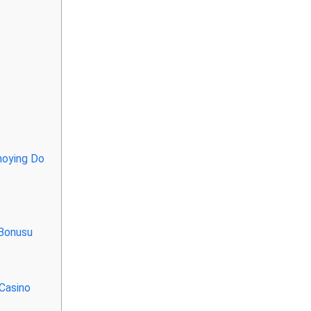
noying Do
 Bonusu
Casino