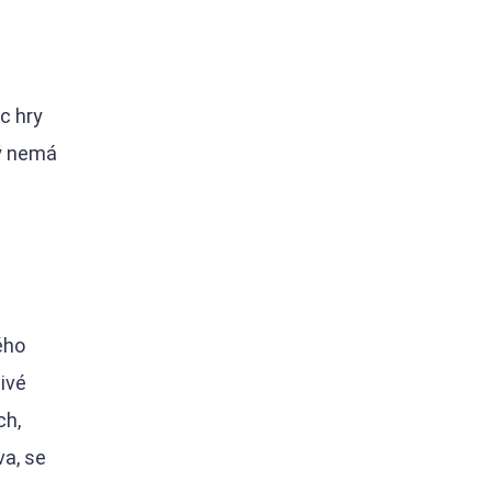
c hry
rý nemá
ého
ivé
ch,
va, se