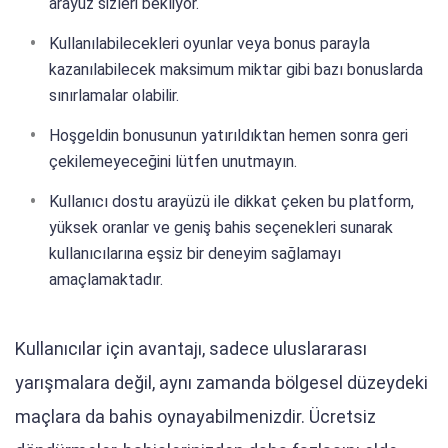
arayüz sizleri bekliyor.
Kullanılabilecekleri oyunlar veya bonus parayla
kazanılabilecek maksimum miktar gibi bazı bonuslarda
sınırlamalar olabilir.
Hoşgeldin bonusunun yatırıldıktan hemen sonra geri
çekilemeyeceğini lütfen unutmayın.
Kullanıcı dostu arayüzü ile dikkat çeken bu platform,
yüksek oranlar ve geniş bahis seçenekleri sunarak
kullanıcılarına eşsiz bir deneyim sağlamayı
amaçlamaktadır.
Kullanıcılar için avantajı, sadece uluslararası
yarışmalara değil, aynı zamanda bölgesel düzeydeki
maçlara da bahis oynayabilmenizdir. Ücretsiz