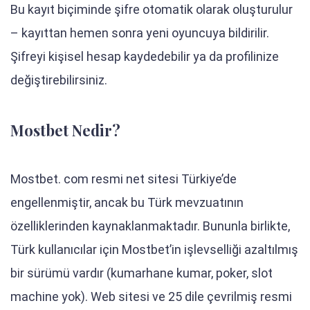
Bu kayıt biçiminde şifre otomatik olarak oluşturulur
– kayıttan hemen sonra yeni oyuncuya bildirilir.
Şifreyi kişisel hesap kaydedebilir ya da profilinize
değiştirebilirsiniz.
Mostbet Nedir?
Mostbet. com resmi net sitesi Türkiye’de
engellenmiştir, ancak bu Türk mevzuatının
özelliklerinden kaynaklanmaktadır. Bununla birlikte,
Türk kullanıcılar için Mostbet’in işlevselliği azaltılmış
bir sürümü vardır (kumarhane kumar, poker, slot
machine yok). Web sitesi ve 25 dile çevrilmiş resmi