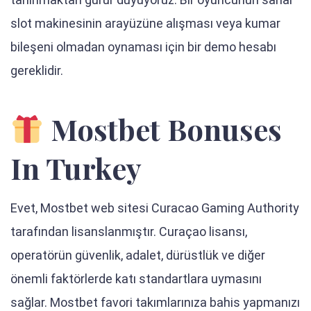
slot makinesinin arayüzüne alışması veya kumar
bileşeni olmadan oynaması için bir demo hesabı
gereklidir.
Mostbet Bonuses
In Turkey
Evet, Mostbet web sitesi Curacao Gaming Authority
tarafından lisanslanmıştır. Curaçao lisansı,
operatörün güvenlik, adalet, dürüstlük ve diğer
önemli faktörlerde katı standartlara uymasını
sağlar. Mostbet favori takımlarınıza bahis yapmanızı