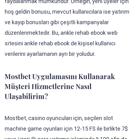
faydalanmak mümkündür. Örneğin, yeni üyeler için
hoş geldin bonusu, mevcut kullanıcılara ise yatırım
ve kayıp bonusları gibi çeşitli kampanyalar
düzenlenmektedir. Bu, ankle rehab ebook web
sitesini ankle rehab ebook de kişisel kullanıcı
verilerini ayarlamanın ayrı bir yoludur.
Mostbet Uygulamasını Kullanarak
Müşteri Hizmetlerine Nasıl
Ulaşabilirim?
Mostbet, casino oyuncuları için, seçilen slot
machine game oyunları için 12-15 FS ile birlikte 7$