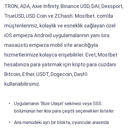
TRON, ADA, Axie Infinity, Binance USD, DAI, Dexsport,
TrueUSD, USD Coin ve ZChash. Mostbet. com’da
müşterilerimiz, kolaylık ve esneklik sağlayan özel
iOS empieza Android uygulamalarının yanı sıra
masaüstü empieza mobil site aracılığıyla
hizmetlerimize kolayca erişebilirler. Evet, Mostbet
hesabınıza para yatırmak için kripto para cüzdanı
Bitcoin, Ether, USDT, Dogecoin, Dash’i
kullanabilirsiniz.
Uygulamanın ‘Bize Ulaşın’ sekmesi veya SSS
bölümünün her ikisi para çeşitli seçenekleri listeler.
Ana menüdeki ayrı bir blokta, oyuncular arasında