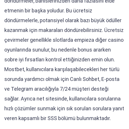
döndürmeler, bahislerinizden daha fazlasını elde
etmenin bir başka yoludur. Bu ücretsiz
döndürmelerle, potansiyel olarak bazı büyük ödüller
kazanmak için makaraları döndürebilirsiniz. Ücretsiz
çevirmeler genellikle slotlarda empieza diğer casino
oyunlarında sunulur, bu nedenle bonus ararken
sobre iyi fırsatları kontrol ettiğinizden emin olun.
Mostbet, kullanıcılara karşılaşabilecekleri her türlü
sorunda yardımcı olmak için Canlı Sohbet, E-posta
ve Telegram aracılığıyla 7/24 müşteri desteği
sağlar. Ayrıca net sitesinde, kullanıcılara sorularına
hızlı çözümler sunmak için sık sorulan sorulara yanıt
veren kapsamlı bir SSS bölümü bulunmaktadır.