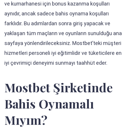
ve kumarhanesi için bonus kazanma koşulları
aynıdır, ancak sadece bahis oynama koşulları
farklıdır. Bu adımlardan sonra giriş yapacak ve
yaklaşan tüm maçların ve oyunların sunulduğu ana
sayfaya yönlendirileceksiniz. Mostbet’teki müşteri
hizmetleri personeli iyi eğitimlidir ve tüketicilere en
iyi çevrimiçi deneyimi sunmayı taahhüt eder.
Mostbet Şirketinde
Bahis Oynamalı
Mıyım?