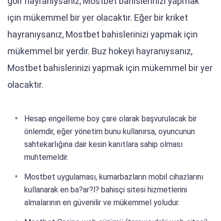
golf hayranıysanız, Mostbet bahislerinizi yapmak
için mükemmel bir yer olacaktır. Eğer bir kriket
hayranıysanız, Mostbet bahislerinizi yapmak için
mükemmel bir yerdir. Buz hokeyi hayranıysanız,
Mostbet bahislerinizi yapmak için mükemmel bir yer
olacaktır.
Hesap engelleme boy çare olarak başvurulacak bir
önlemdir, eğer yönetim bunu kullanırsa, oyuncunun
sahtekarlığına dair kesin kanıtlara sahip olması
muhtemeldir.
Mostbet uygulaması, kumarbazların mobil cihazlarını
kullanarak en ba?ar?l? bahisçi sitesi hizmetlerini
almalarının en güvenilir ve mükemmel yoludur.