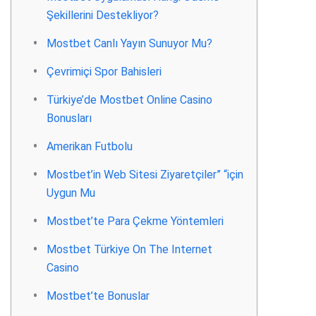
Şekillerini Destekliyor?
Mostbet Canlı Yayın Sunuyor Mu?
Çevrimiçi Spor Bahisleri
Türkiye’de Mostbet Online Casino
Bonusları
Amerikan Futbolu
Mostbet’in Web Sitesi Ziyaretçiler” “için
Uygun Mu
Mostbet’te Para Çekme Yöntemleri
Mostbet Türkiye On The Internet
Casino
Mostbet’te Bonuslar