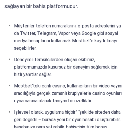
sağlayan bir bahis platformudur.
Müşteriler telefon numaralarını, e-posta adreslerini ya
da Twitter, Telegram, Vapor veya Google gibi sosyal
medya hesaplarını kullanarak Mostbet’e kaydolmayı
seçebilirler.
Deneyimli temsilcilerden oluşan ekibimiz,
platformumuzda kusursuz bir deneyim sağlamak için
hızlı yanıtlar sağlar.
Mostbet’teki canlı casino, kullanıcıların bir video yayını
aracılığıyla gerçek zamanlı krupiyelerle casino oyunları
oynamasına olanak tanıyan bir özelliktir.
İşlevsel olarak, uygulama hiçbir” “şekilde siteden daha
geri değildir – burada yeni bir oyun hesabı oluşturabilir,
hesabınıza para yatırabilir, bahisçinin tüm bonus