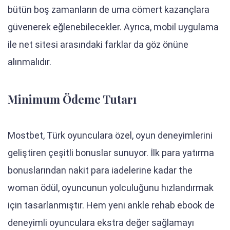
bütün boş zamanların de uma cömert kazançlara
güvenerek eğlenebilecekler. Ayrıca, mobil uygulama
ile net sitesi arasındaki farklar da göz önüne
alınmalıdır.
Minimum Ödeme Tutarı
Mostbet, Türk oyunculara özel, oyun deneyimlerini
geliştiren çeşitli bonuslar sunuyor. İlk para yatırma
bonuslarından nakit para iadelerine kadar the
woman ödül, oyuncunun yolculuğunu hızlandırmak
için tasarlanmıştır. Hem yeni ankle rehab ebook de
deneyimli oyunculara ekstra değer sağlamayı