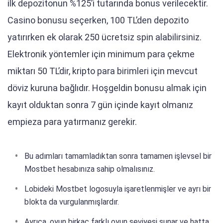
ilk depozitonun %125’i tutarında bonus verilecektir.
Casino bonusu seçerken, 100 TL’den depozito
yatırırken ek olarak 250 ücretsiz spin alabilirsiniz.
Elektronik yöntemler için minimum para çekme
miktarı 50 TL’dir, kripto para birimleri için mevcut
döviz kuruna bağlıdır. Hoşgeldin bonusu almak için
kayıt olduktan sonra 7 gün içinde kayıt olmanız
empieza para yatırmanız gerekir.
Bu adımları tamamladıktan sonra tamamen işlevsel bir
Mostbet hesabınıza sahip olmalısınız.
Lobideki Mostbet logosuyla işaretlenmişler ve ayrı bir
blokta da vurgulanmışlardır.
Ayrıca, oyun birkaç farklı oyun seviyesi sunar ve hatta