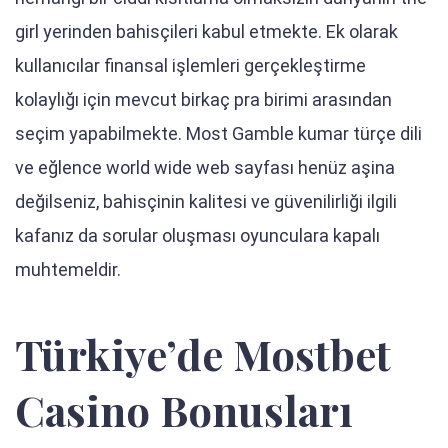
girl yerinden bahisçileri kabul etmekte. Ek olarak
kullanıcılar finansal işlemleri gerçekleştirme
kolaylığı için mevcut birkaç pra birimi arasından
seçim yapabilmekte. Most Gamble kumar türçe dili
ve eğlence world wide web sayfası henüz aşina
değilseniz, bahisçinin kalitesi ve güvenilirliği ilgili
kafanız da sorular oluşması oyunculara kapalı
muhtemeldir.
Türkiye’de Mostbet
Casino Bonusları