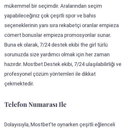
mükemmel bir seçimdir. Aralarından seçim
yapabileceğiniz çok çeşitli spor ve bahis
seçeneklerinin yanı sıra rekabetçi oranlar empieza
cömert bonuslar empieza promosyonlar sunar.
Buna ek olarak, 7/24 destek ekibi the girl türlü
sorunuzda size yardımcı olmak için her zaman
hazırdır. Mostbet Destek ekibi, 7/24 ulaşılabilirliği ve
profesyonel çözüm yöntemleri ile dikkat
çekmektedir.
Telefon Numarası Ile
Dolayısıyla, Mostbet’te oynarken çeşitli eğlenceli