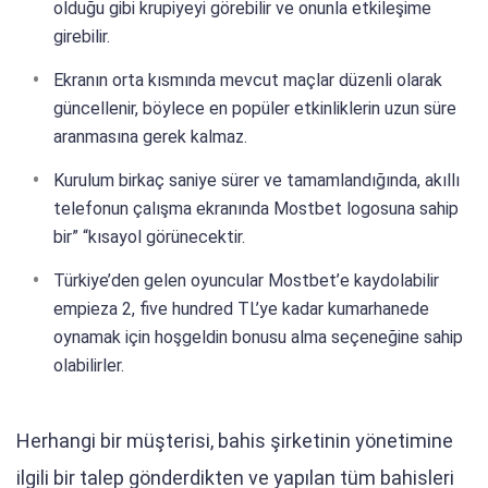
olduğu gibi krupiyeyi görebilir ve onunla etkileşime
girebilir.
Ekranın orta kısmında mevcut maçlar düzenli olarak
güncellenir, böylece en popüler etkinliklerin uzun süre
aranmasına gerek kalmaz.
Kurulum birkaç saniye sürer ve tamamlandığında, akıllı
telefonun çalışma ekranında Mostbet logosuna sahip
bir” “kısayol görünecektir.
Türkiye’den gelen oyuncular Mostbet’e kaydolabilir
empieza 2, five hundred TL’ye kadar kumarhanede
oynamak için hoşgeldin bonusu alma seçeneğine sahip
olabilirler.
Herhangi bir müşterisi, bahis şirketinin yönetimine
ilgili bir talep gönderdikten ve yapılan tüm bahisleri