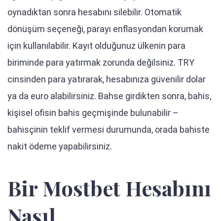
oynadıktan sonra hesabını silebilir. Otomatik
dönüşüm seçeneği, parayı enflasyondan korumak
için kullanılabilir. Kayıt olduğunuz ülkenin para
biriminde para yatırmak zorunda değilsiniz. TRY
cinsinden para yatırarak, hesabınıza güvenilir dolar
ya da euro alabilirsiniz. Bahse girdikten sonra, bahis,
kişisel ofisin bahis geçmişinde bulunabilir –
bahisçinin teklif vermesi durumunda, orada bahiste
nakit ödeme yapabilirsiniz.
Bir Mostbet Hesabını
Nasıl