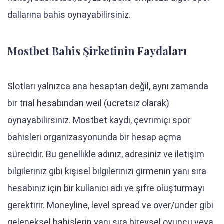
dallarına bahis oynayabilirsiniz.
Mostbet Bahis Şirketinin Faydaları
Slotları yalnızca ana hesaptan değil, aynı zamanda
bir trial hesabından weil (ücretsiz olarak)
oynayabilirsiniz. Mostbet kaydı, çevrimiçi spor
bahisleri organizasyonunda bir hesap açma
sürecidir. Bu genellikle adınız, adresiniz ve iletişim
bilgileriniz gibi kişisel bilgilerinizi girmenin yanı sıra
hesabınız için bir kullanıcı adı ve şifre oluşturmayı
gerektirir. Moneyline, level spread ve over/under gibi
geleneksel bahislerin yanı sıra bireysel oyuncu veya