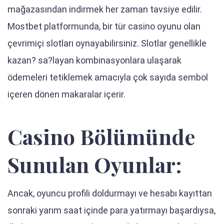
mağazasından indirmek her zaman tavsiye edilir.
Mostbet platformunda, bir tür casino oyunu olan
çevrimiçi slotları oynayabilirsiniz. Slotlar genellikle
kazan? sa?layan kombinasyonlara ulaşarak
ödemeleri tetiklemek amacıyla çok sayıda sembol
içeren dönen makaralar içerir.
Casino Bölümünde
Sunulan Oyunlar:
Ancak, oyuncu profili doldurmayı ve hesabı kayıttan
sonraki yarım saat içinde para yatırmayı başardıysa,