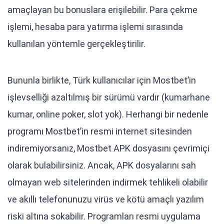
amaçlayan bu bonuslara erişilebilir. Para çekme
işlemi, hesaba para yatırma işlemi sırasında
kullanılan yöntemle gerçekleştirilir.
Bununla birlikte, Türk kullanıcılar için Mostbet’in
işlevselliği azaltılmış bir sürümü vardır (kumarhane
kumar, online poker, slot yok). Herhangi bir nedenle
programı Mostbet’in resmi internet sitesinden
indiremiyorsanız, Mostbet APK dosyasını çevrimiçi
olarak bulabilirsiniz. Ancak, APK dosyalarını sah
olmayan web sitelerinden indirmek tehlikeli olabilir
ve akıllı telefonunuzu virüs ve kötü amaçlı yazılım
riski altına sokabilir. Programları resmi uygulama