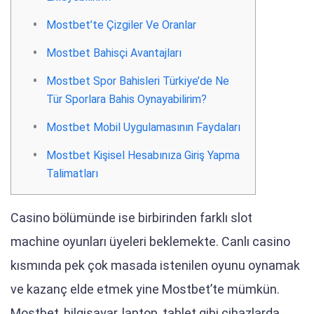
Mostbet’te Çizgiler Ve Oranlar
Mostbet Bahisçi Avantajları
Mostbet Spor Bahisleri Türkiye’de Ne
Tür Sporlara Bahis Oynayabilirim?
Mostbet Mobil Uygulamasının Faydaları
Mostbet Kişisel Hesabınıza Giriş Yapma
Talimatları
Casino bölümünde ise birbirinden farklı slot
machine oyunları üyeleri beklemekte. Canlı casino
kısmında pek çok masada istenilen oyunu oynamak
ve kazanç elde etmek yine Mostbet’te mümkün.
Mostbet, bilgisayar, laptop, tablet gibi cihazlarda