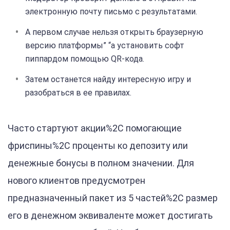
электронную почту письмо с результатами.
А первом случае нельзя открыть браузерную
версию платформы” “а установить софт
пиппардом помощью QR-кода.
Затем останется найду интересную игру и
разобраться в ее правилах.
Часто стартуют акции%2C помогающие
фриспины%2C проценты ко депозиту или
денежные бонусы в полном значении. Для
нового клиентов предусмотрен
предназначенный пакет из 5 частей%2C размер
его в денежном эквиваленте может достигать