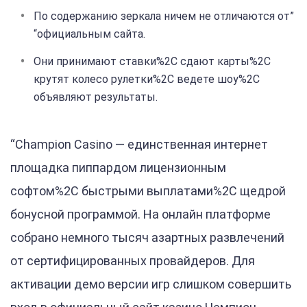
По содержанию зеркала ничем не отличаются от”
“официальным сайта.
Они принимают ставки%2C сдают карты%2C
крутят колесо рулетки%2C ведете шоу%2C
объявляют результаты.
“Champion Casino ― единственная интернет
площадка пиппардом лицензионным
софтом%2C быстрыми выплатами%2C щедрой
бонусной программой. На онлайн платформе
собрано немного тысяч азартных развлечений
от сертифицированных провайдеров. Для
активации демо версии игр слишком совершить