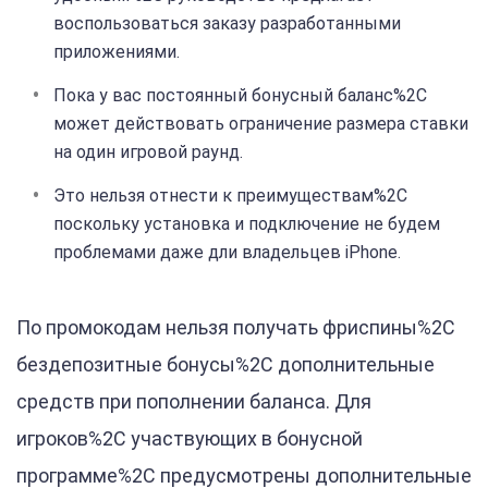
воспользоваться заказу разработанными
приложениями.
Пока у вас постоянный бонусный баланс%2C
может действовать ограничение размера ставки
на один игровой раунд.
Это нельзя отнести к преимуществам%2C
поскольку установка и подключение не будем
проблемами даже дли владельцев iPhone.
По промокодам нельзя получать фриспины%2C
бездепозитные бонусы%2C дополнительные
средств при пополнении баланса. Для
игроков%2C участвующих в бонусной
программе%2C предусмотрены дополнительные