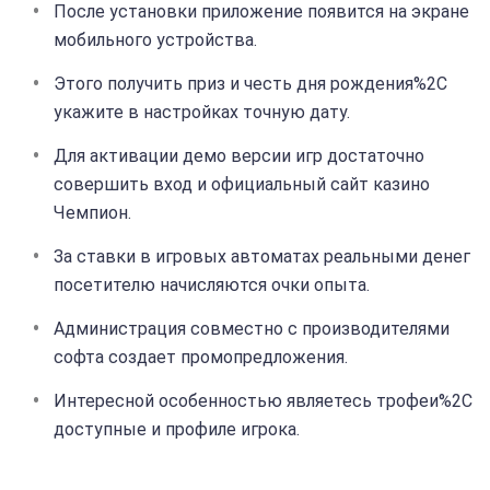
После установки приложение появится на экране
мобильного устройства.
Этого получить приз и честь дня рождения%2C
укажите в настройках точную дату.
Для активации демо версии игр достаточно
совершить вход и официальный сайт казино
Чемпион.
За ставки в игровых автоматах реальными денег
посетителю начисляются очки опыта.
Администрация совместно с производителями
софта создает промопредложения.
Интересной особенностью являетесь трофеи%2C
доступные и профиле игрока.