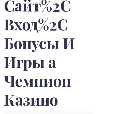
Сайт%2C
Вход%2C
Бонусы И
Игры а
Чемпион
Казино