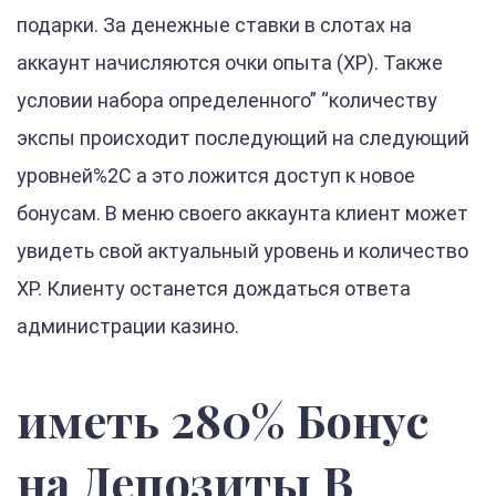
подарки. За денежные ставки в слотах на
аккаунт начисляются очки опыта (XP). Также
условии набора определенного” “количеству
экспы происходит последующий на следующий
уровней%2C а это ложится доступ к новое
бонусам. В меню своего аккаунта клиент может
увидеть свой актуальный уровень и количество
XP. Клиенту останется дождаться ответа
администрации казино.
иметь 280% Бонус
на Депозиты В