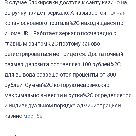
В случае блокировки доступа к сайту казино на
выручку придет зеркало. А называется полная
копия основного портала%2C находящаяся по
иному URL. Работает зеркало поочередно с
главным сайтом%2C поэтому заново
регистрироваться не придется. Достаточный
размер депозита составляет 100 рублей%2C
для вывода разрешаются проценты от 300
рублей. Сумма%2C которую невозможно
максимально вывести и сутки%2C определяется
и индивидуальном порядке администрацией
казино
мостбет
.