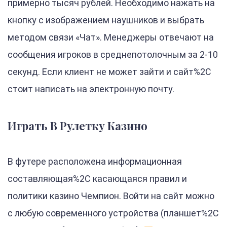
примерно тысяч рублей. Необходимо нажать на
кнопку с изображением наушников и выбрать
методом связи «Чат». Менеджеры отвечают на
сообщения игроков в среднепотолочным за 2-10
секунд. Если клиент не может зайти и сайт%2C
стоит написать на электронную почту.
Играть В Рулетку Казино
В футере расположена информационная
составляющая%2C касающаяся правил и
политики казино Чемпион. Войти на сайт можно
с любую современного устройства (планшет%2C