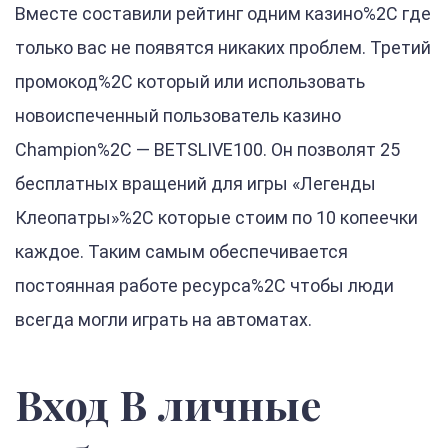
Вместе составили рейтинг одним казино%2C где
только вас не появятся никаких проблем. Третий
промокод%2C который или использовать
новоиспеченный пользователь казино
Champion%2C — BETSLIVE100. Он позволят 25
бесплатных вращений для игры «Легенды
Клеопатры»%2C которые стоим по 10 копеечки
каждое. Таким самым обеспечивается
постоянная работе ресурса%2C чтобы люди
всегда могли играть на автоматах.
Вход В личные