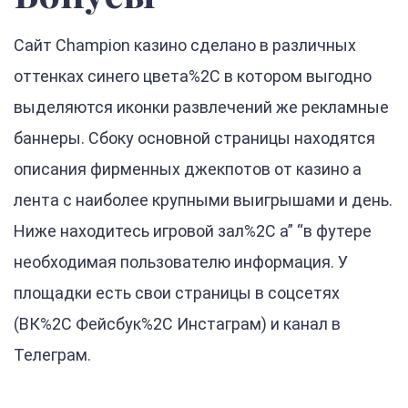
Сайт Champion казино сделано в различных
оттенках синего цвета%2C в котором выгодно
выделяются иконки развлечений же рекламные
баннеры. Сбоку основной страницы находятся
описания фирменных джекпотов от казино а
лента с наиболее крупными выигрышами и день.
Ниже находитесь игровой зал%2C а” “в футере
необходимая пользователю информация. У
площадки есть свои страницы в соцсетях
(ВК%2C Фейсбук%2C Инстаграм) и канал в
Телеграм.