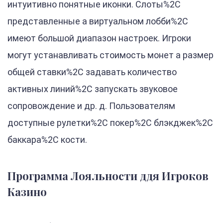
интуитивно понятные иконки. Слоты%2C
представленные а виртуальном лобби%2C
имеют большой диапазон настроек. Игроки
могут устанавливать стоимость монет а размер
общей ставки%2C задавать количество
активных линий%2C запускать звуковое
сопровождение и др. д. Пользователям
доступные рулетки%2C покер%2C блэкджек%2C
баккара%2C кости.
Программа Лояльности ддя Игроков
Казино