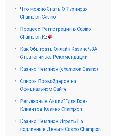
Что можно Знать О Турнирах
Champion Casino
Процесс Регистрации в Casino
Champion Kz
Как Обыграть Онлайн Казино%3A
Стратегии же Рекомендации
Казино Чемпион (champion Casino)
Список Провайдеров на
Официальном Сайте
Регулярные Акции” “для Всех
Клиентов Казино Champion
Казино Чемпион Играть На
подлинные Деньги Casino Champion