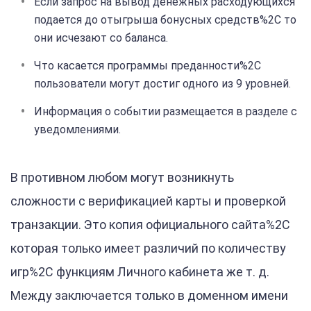
Если запрос на вывод денежных расходующихся
подается до отыгрыша бонусных средств%2C то
они исчезают со баланса.
Что касается программы преданности%2C
пользователи могут достиг одного из 9 уровней.
Информация о событии размещается в разделе с
уведомлениями.
В противном любом могут возникнуть
сложности с верификацией карты и проверкой
транзакции. Это копия официального сайта%2C
которая только имеет различий по количеству
игр%2C функциям Личного кабинета же т. д.
Между заключается только в доменном имени