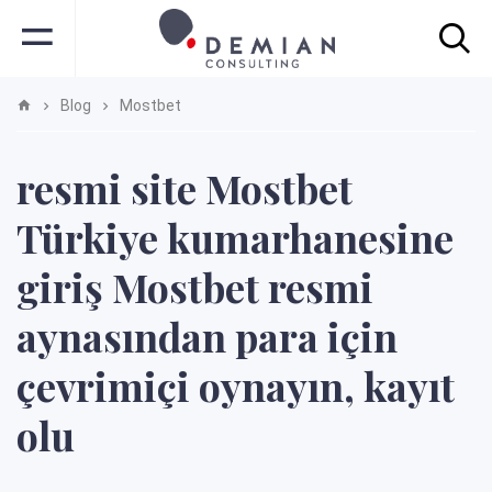
Blog
Mostbet
resmi site Mostbet
Türkiye kumarhanesine
giriş Mostbet resmi
aynasından para için
çevrimiçi oynayın, kayıt
olu