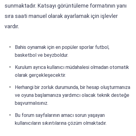
sunmaktadır. Katsayı görüntüleme formatının yanı
sıra saati manuel olarak ayarlamak için işlevler
vardır.
Bahis oynamak için en popüler sporlar futbol, ​​
basketbol ve beyzboldur.
Kurulum ayrıca kullanıcı müdahalesi olmadan otomatik
olarak gerçekleşecektir.
Herhangi bir zorluk durumunda, bir hesap oluşturmanıza
ve oyuna başlamanıza yardımcı olacak teknik desteğe
başvurmalısınız.
Bu forum sayfalarının amacı sorun yaşayan
kullanıcıların sıkıntılarına çözüm olmaktadır.