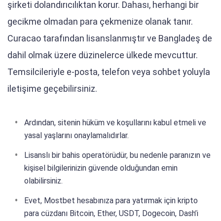
şirketi dolandırıcılıktan korur. Dahası, herhangi bir
gecikme olmadan para çekmenize olanak tanır.
Curacao tarafından lisanslanmıştır ve Bangladeş de
dahil olmak üzere düzinelerce ülkede mevcuttur.
Temsilcileriyle e-posta, telefon veya sohbet yoluyla
iletişime geçebilirsiniz.
Ardından, sitenin hüküm ve koşullarını kabul etmeli ve
yasal yaşlarını onaylamalıdırlar.
Lisanslı bir bahis operatörüdür, bu nedenle paranızın ve
kişisel bilgilerinizin güvende olduğundan emin
olabilirsiniz.
Evet, Mostbet hesabınıza para yatırmak için kripto
para cüzdanı Bitcoin, Ether, USDT, Dogecoin, Dash’i