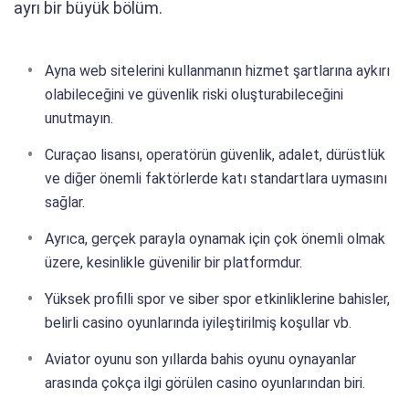
ayrı bir büyük bölüm.
Ayna web sitelerini kullanmanın hizmet şartlarına aykırı
olabileceğini ve güvenlik riski oluşturabileceğini
unutmayın.
Curaçao lisansı, operatörün güvenlik, adalet, dürüstlük
ve diğer önemli faktörlerde katı standartlara uymasını
sağlar.
Ayrıca, gerçek parayla oynamak için çok önemli olmak
üzere, kesinlikle güvenilir bir platformdur.
Yüksek profilli spor ve siber spor etkinliklerine bahisler,
belirli casino oyunlarında iyileştirilmiş koşullar vb.
Aviator oyunu son yıllarda bahis oyunu oynayanlar
arasında çokça ilgi görülen casino oyunlarından biri.