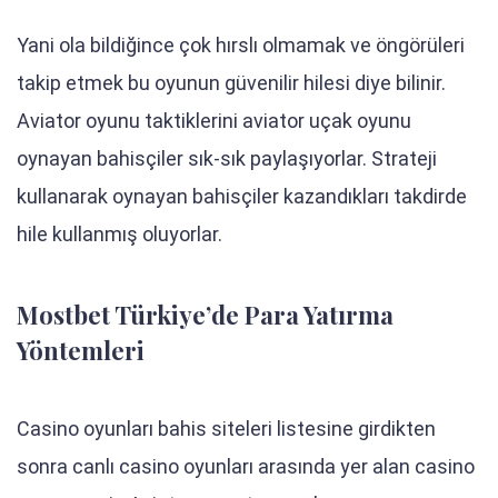
Yani ola bildiğince çok hırslı olmamak ve öngörüleri
takip etmek bu oyunun güvenilir hilesi diye bilinir.
Aviator oyunu taktiklerini aviator uçak oyunu
oynayan bahisçiler sık-sık paylaşıyorlar. Strateji
kullanarak oynayan bahisçiler kazandıkları takdirde
hile kullanmış oluyorlar.
Mostbet Türkiye’de Para Yatırma
Yöntemleri
Casino oyunları bahis siteleri listesine girdikten
sonra canlı casino oyunları arasında yer alan casino