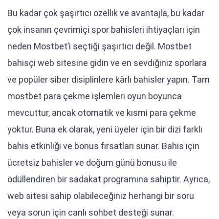
Bu kadar çok şaşırtıcı özellik ve avantajla, bu kadar
çok insanın çevrimiçi spor bahisleri ihtiyaçları için
neden Mostbet’i seçtiği şaşırtıcı değil. Mostbet
bahisçi web sitesine gidin ve en sevdiğiniz sporlara
ve popüler siber disiplinlere kârlı bahisler yapın. Tam
mostbet para çekme işlemleri oyun boyunca
mevcuttur, ancak otomatik ve kısmi para çekme
yoktur. Buna ek olarak, yeni üyeler için bir dizi farklı
bahis etkinliği ve bonus fırsatları sunar. Bahis için
ücretsiz bahisler ve doğum günü bonusu ile
ödüllendiren bir sadakat programına sahiptir. Ayrıca,
web sitesi sahip olabileceğiniz herhangi bir soru
veya sorun için canlı sohbet desteği sunar.