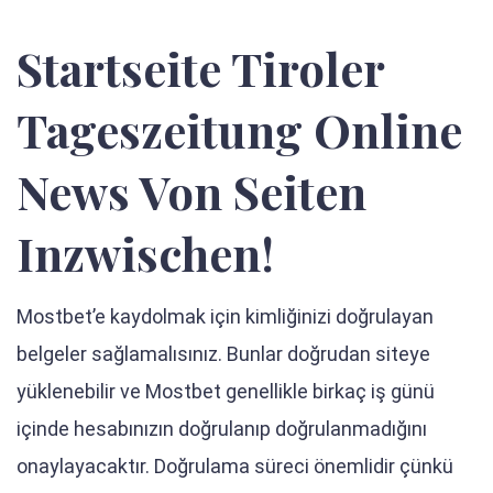
Startseite Tiroler
Tageszeitung Online
News Von Seiten
Inzwischen!
Mostbet’e kaydolmak için kimliğinizi doğrulayan
belgeler sağlamalısınız. Bunlar doğrudan siteye
yüklenebilir ve Mostbet genellikle birkaç iş günü
içinde hesabınızın doğrulanıp doğrulanmadığını
onaylayacaktır. Doğrulama süreci önemlidir çünkü