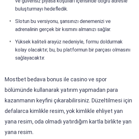
ve güvensiz piyasa koşulları içerisinde doğru adresle
buluşturmayı hedefledik.
Slotun bu versiyonu, şansınızı denemenizi ve
adrenalinin gerçek bir kısmını almanızı sağlar.
Yüksek kaliteli arayüz nedeniyle, formu doldurmak
kolay olacaktır; bu, bu platformun bir parçası olmasını
sağlayacaktır.
Mostbet bedava bonus ile casino ve spor
bölümünde kullanarak yatırım yapmadan para
kazanmanın keyfini çıkarabilirsiniz. Düzeltilmesi için
defalarca kimlikle resim, yok kimlikle ehliyet yan
yana resim, oda olmadı yatırdığım kartla birlikte yan
yana resim.