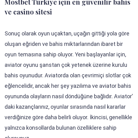
Mostbet Türkiye için en güvenilir bahis
ve casino sitesi
Sonuç olarak oyun uçaktan, uçağın gittiği yola göre
oluşan eğriden ve bahis miktarlarından ibaret bir
oyun temasına sahip oluyor. Yeni başlayanlar için,
aviator oyunu şanstan çok yetenek üzerine kurulu
bahis oyunudur. Aviatorda olan çevrimiçi slotlar çok
eğlencelidir, ancak her şey yazılıma ve aviator bahis
oyununda olayların nasıl döndüğüne bağlıdır. Aviator’
daki kazançlarınız, oyunlar sırasında nasıl kararlar
verdiğinize göre daha belirli oluyor. İkincisi, genellikle
yalnızca konsollarda bulunan özelliklere sahip