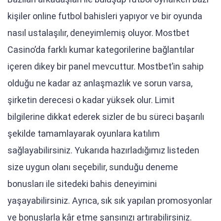
kişiler online futbol bahisleri yapıyor ve bir oyunda
nasıl ustalaşılır, deneyimlemiş oluyor. Mostbet
Casino’da farklı kumar kategorilerine bağlantılar
içeren dikey bir panel mevcuttur. Mostbet’in sahip
olduğu ne kadar az anlaşmazlık ve sorun varsa,
şirketin derecesi o kadar yüksek olur. Limit
bilgilerine dikkat ederek sizler de bu süreci başarılı
şekilde tamamlayarak oyunlara katılım
sağlayabilirsiniz. Yukarıda hazırladığımız listeden
size uygun olanı seçebilir, sunduğu deneme
bonusları ile sitedeki bahis deneyimini
yaşayabilirsiniz. Ayrıca, sık sık yapılan promosyonlar
ve bonuslarla kâr etme şansınızı artırabilirsiniz.