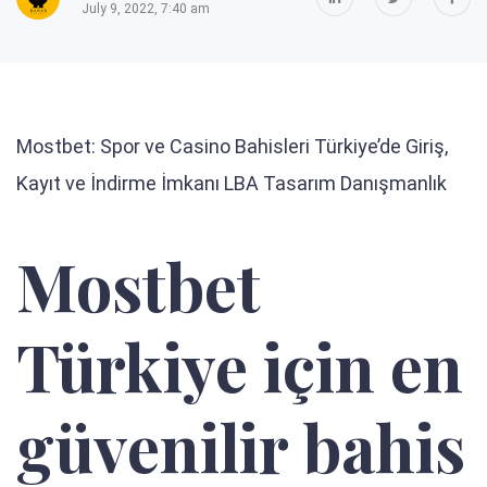
July 9, 2022, 7:40 am
Mostbet: Spor ve Casino Bahisleri Türkiye’de Giriş,
Kayıt ve İndirme İmkanı LBA Tasarım Danışmanlık
Mostbet
Türkiye için en
güvenilir bahis