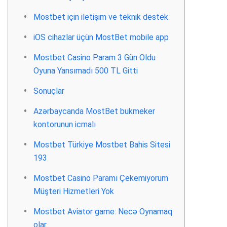
Mostbet için iletişim ve teknik destek
iOS cihazlar üçün MostBet mobile app
Mostbet Casino Param 3 Gün Oldu
Oyuna Yansımadı 500 TL Gitti
Sonuçlar
Azərbaycanda MostBet bukmeker
kontorunun icmalı
Mostbet Türkiye Mostbet Bahis Sitesi
193
Mostbet Casino Paramı Çekemiyorum
Müşteri Hizmetleri Yok
Mostbet Aviator game: Necə Oynamaq
olar