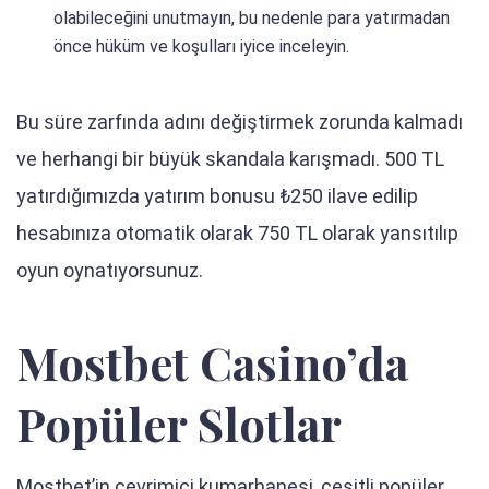
olabileceğini unutmayın, bu nedenle para yatırmadan
önce hüküm ve koşulları iyice inceleyin.
Bu süre zarfında adını değiştirmek zorunda kalmadı
ve herhangi bir büyük skandala karışmadı. 500 TL
yatırdığımızda yatırım bonusu ₺250 ilave edilip
hesabınıza otomatik olarak 750 TL olarak yansıtılıp
oyun oynatıyorsunuz.
Mostbet Casino’da
Popüler Slotlar
Mostbet’in çevrimiçi kumarhanesi, çeşitli popüler