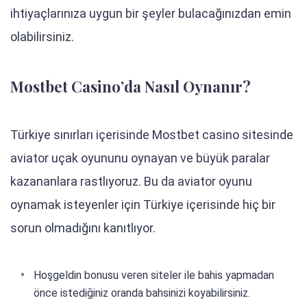
ihtiyaçlarınıza uygun bir şeyler bulacağınızdan emin
olabilirsiniz.
Mostbet Casino’da Nasıl Oynanır?
Türkiye sınırları içerisinde Mostbet casino sitesinde
aviator uçak oyununu oynayan ve büyük paralar
kazananlara rastlıyoruz. Bu da aviator oyunu
oynamak isteyenler için Türkiye içerisinde hiç bir
sorun olmadığını kanıtlıyor.
Hoşgeldin bonusu veren siteler ile bahis yapmadan
önce istediğiniz oranda bahsinizi koyabilirsiniz.