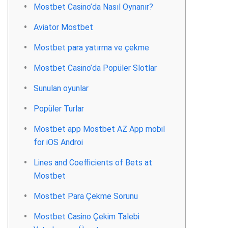
Mostbet Casino’da Nasıl Oynanır?
Aviator Mostbet
Mostbet para yatırma ve çekme
Mostbet Casino’da Popüler Slotlar
Sunulan oyunlar
Popüler Turlar
Mostbet app Mostbet AZ App mobil
for iOS Androi
Lines and Coefficients of Bets at
Mostbet
Mostbet Para Çekme Sorunu
Mostbet Casino Çekim Talebi