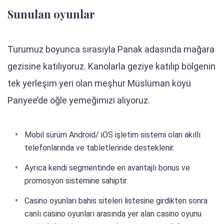
Sunulan oyunlar
Turumuz boyunca sırasıyla Panak adasında mağara
gezisine katılıyoruz. Kanolarla geziye katılıp bölgenin
tek yerleşim yeri olan meşhur Müslüman köyü
Panyee’de öğle yemeğimizi alıyoruz.
Mobil sürüm Android/ iOS işletim sistemi olan akıllı
telefonlarında ve tabletlerinde desteklenir.
Ayrıca kendi segmentinde en avantajlı bonus ve
promosyon sistemine sahiptir.
Casino oyunları bahis siteleri listesine girdikten sonra
canlı casino oyunları arasında yer alan casino oyunu