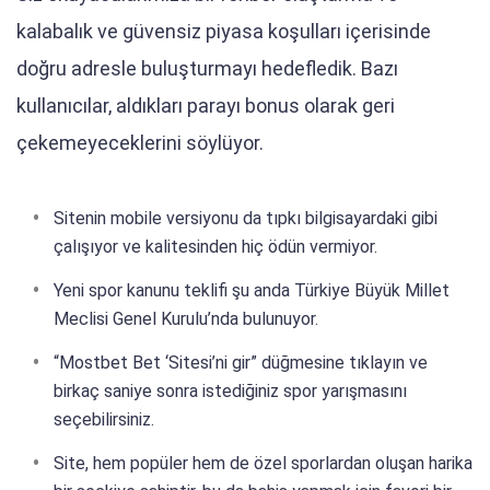
kalabalık ve güvensiz piyasa koşulları içerisinde
doğru adresle buluşturmayı hedefledik. Bazı
kullanıcılar, aldıkları parayı bonus olarak geri
çekemeyeceklerini söylüyor.
Sitenin mobile versiyonu da tıpkı bilgisayardaki gibi
çalışıyor ve kalitesinden hiç ödün vermiyor.
Yeni spor kanunu teklifi şu anda Türkiye Büyük Millet
Meclisi Genel Kurulu’nda bulunuyor.
“Mostbet Bet ‘Sitesi’ni gir” düğmesine tıklayın ve
birkaç saniye sonra istediğiniz spor yarışmasını
seçebilirsiniz.
Site, hem popüler hem de özel sporlardan oluşan harika