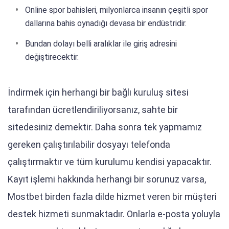
Online spor bahisleri, milyonlarca insanın çeşitli spor
dallarına bahis oynadığı devasa bir endüstridir.
Bundan dolayı belli aralıklar ile giriş adresini
değiştirecektir.
İndirmek için herhangi bir bağlı kuruluş sitesi
tarafından ücretlendiriliyorsanız, sahte bir
sitedesiniz demektir. Daha sonra tek yapmamız
gereken çalıştırılabilir dosyayı telefonda
çalıştırmaktır ve tüm kurulumu kendisi yapacaktır.
Kayıt işlemi hakkında herhangi bir sorunuz varsa,
Mostbet birden fazla dilde hizmet veren bir müşteri
destek hizmeti sunmaktadır. Onlarla e-posta yoluyla