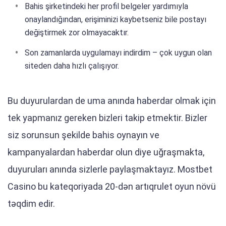
Bahis şirketindeki her profil belgeler yardımıyla
onaylandığından, erişiminizi kaybetseniz bile postayı
değiştirmek zor olmayacaktır.
Son zamanlarda uygulamayı indirdim – çok uygun olan
siteden daha hızlı çalışıyor.
Bu duyurulardan de uma anında haberdar olmak için
tek yapmanız gereken bizleri takip etmektir. Bizler
siz sorunsun şekilde bahis oynayın ve
kampanyalardan haberdar olun diye uğraşmakta,
duyuruları anında sizlerle paylaşmaktayız. Mostbet
Casino bu kateqoriyada 20-dən artıqrulet oyun növü
təqdim edir.