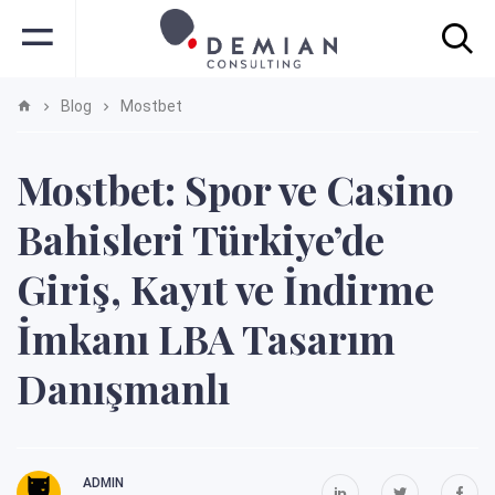
Blog
Mostbet
Mostbet: Spor ve Casino
Bahisleri Türkiye’de
Giriş, Kayıt ve İndirme
İmkanı LBA Tasarım
Danışmanlı
ADMIN