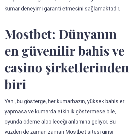
kumar deneyimi garanti etmesini sağlamaktadır.
Mostbet: Dünyanın
en güvenilir bahis ve
casino şirketlerinden
biri
Yani, bu gösterge, her kumarbazın, yüksek bahisler
yapmasa ve kumarda etkinlik göstermese bile,
oyunda ödeme alabileceği anlamına geliyor. Bu
yüzden de zaman zaman Mostbet sitesi girişi