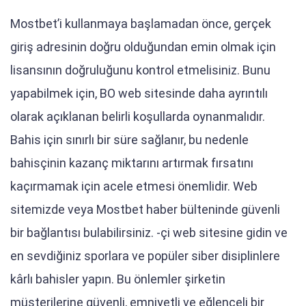
Mostbet’i kullanmaya başlamadan önce, gerçek
giriş adresinin doğru olduğundan emin olmak için
lisansının doğruluğunu kontrol etmelisiniz. Bunu
yapabilmek için, BO web sitesinde daha ayrıntılı
olarak açıklanan belirli koşullarda oynanmalıdır.
Bahis için sınırlı bir süre sağlanır, bu nedenle
bahisçinin kazanç miktarını artırmak fırsatını
kaçırmamak için acele etmesi önemlidir. Web
sitemizde veya Mostbet haber bülteninde güvenli
bir bağlantısı bulabilirsiniz. -çi web sitesine gidin ve
en sevdiğiniz sporlara ve popüler siber disiplinlere
kârlı bahisler yapın. Bu önlemler şirketin
müşterilerine güvenli, emniyetli ve eğlenceli bir