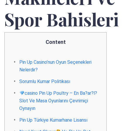
Spor Bahisleri
Content
Pin Up Casino’nun Oyun Seçenekleri
Nelerdir?
Sorumlu Kumar Politikası
casino Pin Up Poultry – En Ba?ar?l?
Slot Ve Masa Oyunlarını Çevrimiçi
Oynayın
Pin Up Türkiye Kumarhane Lisansı