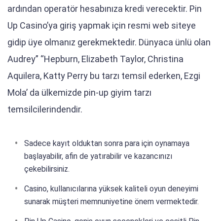
ardından operatör hesabınıza kredi verecektir. Pin
Up Casino’ya giriş yapmak için resmi web siteye
gidip üye olmanız gerekmektedir. Dünyaca ünlü olan
Audrey” “Hepburn, Elizabeth Taylor, Christina
Aquilera, Katty Perry bu tarzı temsil ederken, Ezgi
Mola’ da ülkemizde pin-up giyim tarzı
temsilcilerindendir.
Sadece kayıt olduktan sonra para için oynamaya
başlayabilir, afin de yatırabilir ve kazancınızı
çekebilirsiniz.
Casino, kullanıcılarına yüksek kaliteli oyun deneyimi
sunarak müşteri memnuniyetine önem vermektedir.