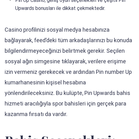
Pin Up Casino, geniş oyun seçenekleri ve çeşitli Pin
Upwards bonusları ile dikkat çekmektedir.
Casino profilinizi sosyal medya hesabınıza
bağlayarak, feed’deki tüm arkadaşlarınızı bu konuda
bilgilendirmeyeceğinizi belirtmek gerekir. Seçilen
sosyal ağın simgesine tıklayarak, verilere erişime
izin vermeniz gerekecek ve ardından Pin number Up
kumarhanesinin kişisel hesabına
yönlendirileceksiniz. Bu kulüpte, Pin Upwards bahis
hizmeti aracılığıyla spor bahisleri için gerçek para
kazanma fırsatı da vardır.