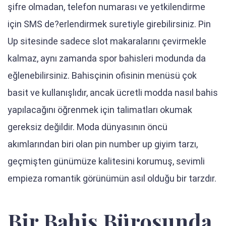
şifre olmadan, telefon numarası ve yetkilendirme
için SMS de?erlendirmek suretiyle girebilirsiniz. Pin
Up sitesinde sadece slot makaralarını çevirmekle
kalmaz, aynı zamanda spor bahisleri modunda da
eğlenebilirsiniz. Bahisçinin ofisinin menüsü çok
basit ve kullanışlıdır, ancak ücretli modda nasıl bahis
yapılacağını öğrenmek için talimatları okumak
gereksiz değildir. Moda dünyasının öncü
akımlarından biri olan pin number up giyim tarzı,
geçmişten günümüze kalitesini korumuş, sevimli
empieza romantik görünümün asıl olduğu bir tarzdır.
Bir Bahis Bürosunda