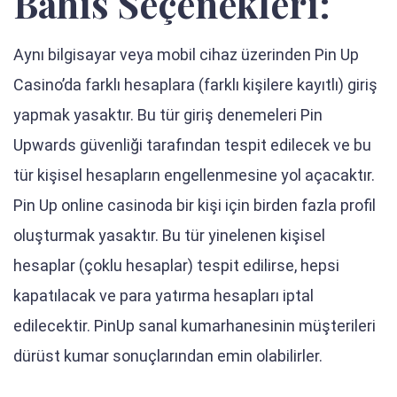
Bahis Seçenekleri:
Aynı bilgisayar veya mobil cihaz üzerinden Pin Up
Casino’da farklı hesaplara (farklı kişilere kayıtlı) giriş
yapmak yasaktır. Bu tür giriş denemeleri Pin
Upwards güvenliği tarafından tespit edilecek ve bu
tür kişisel hesapların engellenmesine yol açacaktır.
Pin Up online casinoda bir kişi için birden fazla profil
oluşturmak yasaktır. Bu tür yinelenen kişisel
hesaplar (çoklu hesaplar) tespit edilirse, hepsi
kapatılacak ve para yatırma hesapları iptal
edilecektir. PinUp sanal kumarhanesinin müşterileri
dürüst kumar sonuçlarından emin olabilirler.