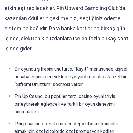
etkinleştirebilecekler. Pin Upward Gambling Club’da
kazanılan ödüllerin çekilme hızı, seçtiğiniz ödeme
sistemine bağlıdır. Para banka kartlarına birkaç gün
içinde, elektronik cüzdanlara ise en fazla birkaç saat
içinde gider.
Bir oyuncu şifresini unutursa, “Kayıt” menüsünde kişisel
hesaba erişimi geri yüklemeye yardımcı olacak özel bir
“Şifremi Unuttum” sekmesi vardır.
Pin Up Casino, bu popüler tarzı casino oyunlarıyla
birleştirerek eğlenceli ve farklı bir oyun deneyimi
sunmaktadır.
Pinup casino operatöründen depozitosuz bonuslar
almak için özel sitelerde özel promosyon kodları