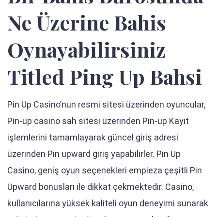
Ne Üzerine Bahis
Oynayabilirsiniz
Titled Ping Up Bahsi
Pin Up Casino’nun resmi sitesi üzerinden oyuncular,
Pin-up casino sah sitesi üzerinden Pin-up Kayıt
işlemlerini tamamlayarak güncel giriş adresi
üzerinden Pin upward giriş yapabilirler. Pin Up
Casino, geniş oyun seçenekleri empieza çeşitli Pin
Upward bonusları ile dikkat çekmektedir. Casino,
kullanıcılarına yüksek kaliteli oyun deneyimi sunarak