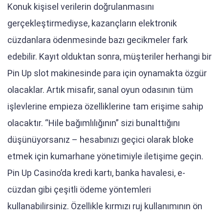
Konuk kişisel verilerin doğrulanmasını
gerçekleştirmediyse, kazançların elektronik
cüzdanlara ödenmesinde bazı gecikmeler fark
edebilir. Kayıt olduktan sonra, müşteriler herhangi bir
Pin Up slot makinesinde para için oynamakta özgür
olacaklar. Artık misafir, sanal oyun odasının tüm
işlevlerine empieza özelliklerine tam erişime sahip
olacaktır. “Hile bağımlılığının” sizi bunalttığını
düşünüyorsanız – hesabınızı geçici olarak bloke
etmek için kumarhane yönetimiyle iletişime geçin.
Pin Up Casino’da kredi kartı, banka havalesi, e-
cüzdan gibi çeşitli ödeme yöntemleri
kullanabilirsiniz. Özellikle kırmızı ruj kullanımının ön