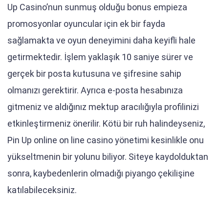
Up Casino’nun sunmuş olduğu bonus empieza
promosyonlar oyuncular için ek bir fayda
sağlamakta ve oyun deneyimini daha keyifli hale
getirmektedir. İşlem yaklaşık 10 saniye sürer ve
gerçek bir posta kutusuna ve şifresine sahip
olmanızı gerektirir. Ayrıca e-posta hesabınıza
gitmeniz ve aldığınız mektup aracılığıyla profilinizi
etkinleştirmeniz önerilir. Kötü bir ruh halindeyseniz,
Pin Up online on line casino yönetimi kesinlikle onu
yükseltmenin bir yolunu biliyor. Siteye kaydolduktan
sonra, kaybedenlerin olmadığı piyango çekilişine
katılabileceksiniz.