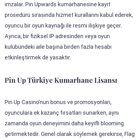
imzalar. Pin Upwards kumarhanesine kayıt
prosedürü sırasında hizmet kurallarını kabul ederek,
oyuncu bir oyun kaynağı ile resmi ilişkiye geçer.
Ayrıca, bir fiziksel IP adresinden veya oyun
kulübündeki aile başına birden fazla hesabı
etkinleştirmek de yasaktır.
Pin Up Türkiye Kumarhane Lisansı
Pin Up Casino’nun bonus ve promosyonları,
oyunculara ek kazanç fırsatları sunarken, aynı
zamanda oyun deneyimini daha keyifli blooming
getirmektedir. Genel olarak söylemek gerekirse, Flag