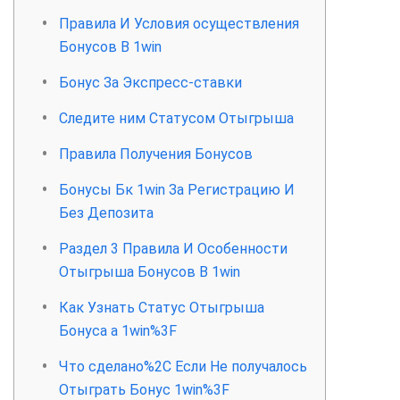
Правила И Условия осуществления
Бонусов В 1win
Бонус За Экспресс-ставки
Следите ним Статусом Отыгрыша
Правила Получения Бонусов
Бонусы Бк 1win За Регистрацию И
Без Депозита
Раздел 3 Правила И Особенности
Отыгрыша Бонусов В 1win
Как Узнать Статус Отыгрыша
Бонуса а 1win%3F
Что сделано%2C Если Не получалось
Отыграть Бонус 1win%3F