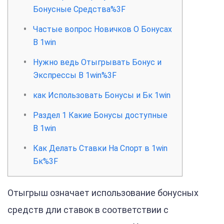
Бонусные Средства%3F
Частые вопрос Новичков О Бонусах
В 1win
Нужно ведь Отыгрывать Бонус и
Экспрессы В 1win%3F
как Использовать Бонусы и Бк 1win
Раздел 1 Какие Бонусы доступные
В 1win
Как Делать Ставки На Спорт в 1win
Бк%3F
Отыгрыш означает использование бонусных
средств дли ставок в соответствии с