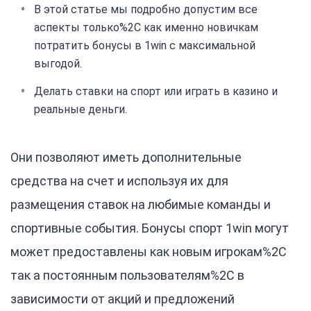
В этой статье мы подробно допустим все
аспекты только%2C как именно новичкам
потратить бонусы в 1win с максимальной
выгодой.
Делать ставки на спорт или играть в казино и
реальные деньги.
Они позволяют иметь дополнительные
средства на счет и используя их для
размещения ставок на любимые команды и
спортивные события. Бонусы спорт 1win могут
может предоставлены как новым игрокам%2C
так а постоянным пользователям%2C в
зависимости от акций и предложений