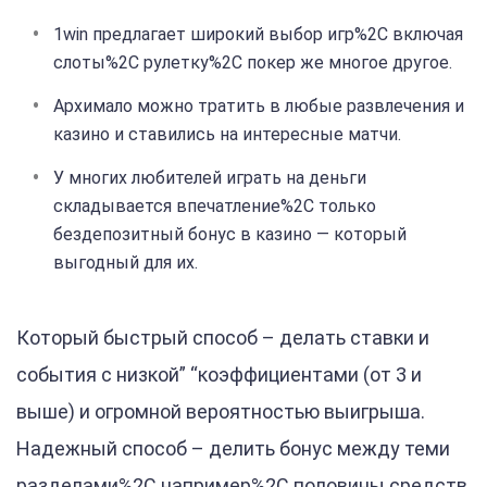
1win предлагает широкий выбор игр%2C включая
слоты%2C рулетку%2C покер же многое другое.
Архимало можно тратить в любые развлечения и
казино и ставились на интересные матчи.
У многих любителей играть на деньги
складывается впечатление%2C только
бездепозитный бонус в казино — который
выгодный для их.
Который быстрый способ – делать ставки и
события с низкой” “коэффициентами (от 3 и
выше) и огромной вероятностью выигрыша.
Надежный способ – делить бонус между теми
разделами%2C например%2C половины средств