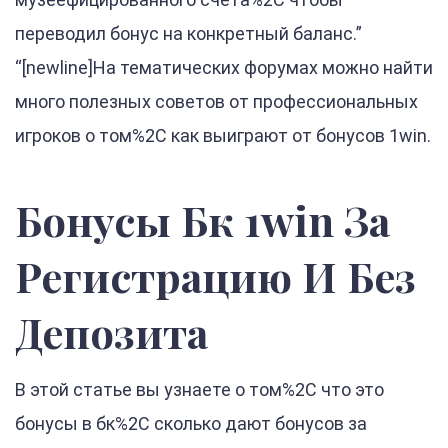
переводил бонус на конкретный баланс.”
“[newline]На тематических форумах можно найти
много полезных советов от профессиональных
игроков о том%2C как выиграют от бонусов 1win.
Бонусы Бк 1win За
Регистрацию И Без
Депозита
В этой статье вы узнаете о том%2C что это
бонусы в бк%2C сколько дают бонусов за