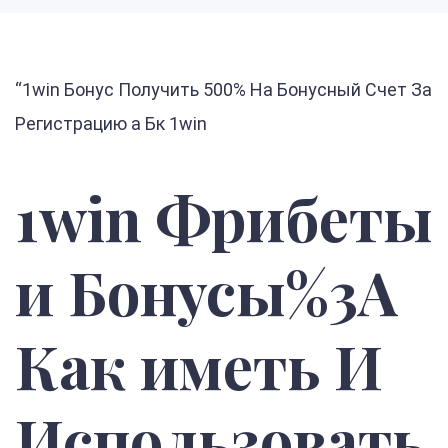
“1win Бонус Получить 500% На Бонусный Счет За
Регистрацию а Бк 1win
1win Фрибеты
и Бонусы%3A
Как иметь И
Использовать