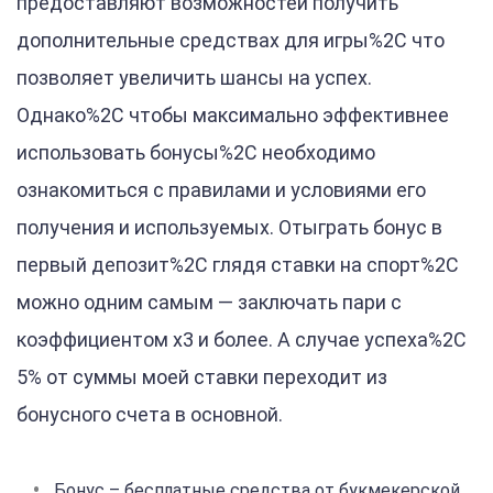
предоставляют возможностей получить
дополнительные средствах для игры%2C что
позволяет увеличить шансы на успех.
Однако%2C чтобы максимально эффективнее
использовать бонусы%2C необходимо
ознакомиться с правилами и условиями его
получения и используемых. Отыграть бонус в
первый депозит%2C глядя ставки на спорт%2C
можно одним самым — заключать пари с
коэффициентом х3 и более. А случае успеха%2C
5% от суммы моей ставки переходит из
бонусного счета в основной.
Бонус – бесплатные средства от букмекерской