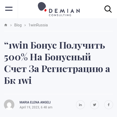
Blog
1winRussia
“1win Бонус Получить
500% На Бонусный
Счет За Регистрацию а
Бк 1wi
MARIA ELENA ANGELI
April 19, 2023, 6:48 am