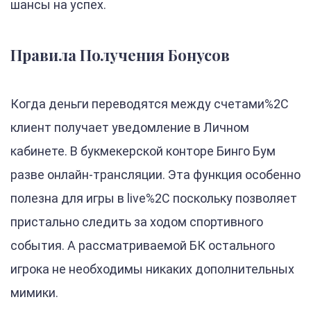
шансы на успех.
Правила Получения Бонусов
Когда деньги переводятся между счетами%2C
клиент получает уведомление в Личном
кабинете. В букмекерской конторе Бинго Бум
разве онлайн-трансляции. Эта функция особенно
полезна для игры в live%2C поскольку позволяет
пристально следить за ходом спортивного
события. А рассматриваемой БК остального
игрока не необходимы никаких дополнительных
мимики.