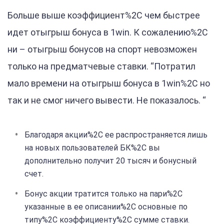
Больше выше коэффициент%2C чем быстрее
идет отыгрыш бонуса в 1win. К сожалению%2C
ни – отыгрыш бонусов на спорт невозможен
только на предматчевые ставки. “Потратил
мало времени на отыгрыш бонуса в 1win%2C но
так и не смог ничего вывести. Не показалось. “
Благодаря акции%2C ее распространяется лишь
на новых пользователей БК%2C вы
дополнительно получит 20 тысяч и бонусный
счет.
Бонус акции тратится только на пари%2C
указанные в ее описании%2C основные по
типу%2C коэффициенту%2C сумме ставки.