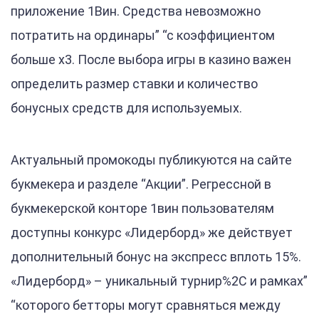
приложение 1Вин. Средства невозможно
потратить на ординары” “с коэффициентом
больше х3. После выбора игры в казино важен
определить размер ставки и количество
бонусных средств для используемых.
Актуальный промокоды публикуются на сайте
букмекера и разделе “Акции”. Регрессной в
букмекерской конторе 1вин пользователям
доступны конкурс «Лидерборд» же действует
дополнительный бонус на экспресс вплоть 15%.
«Лидерборд» – уникальный турнир%2C и рамках”
“которого бетторы могут сравняться между