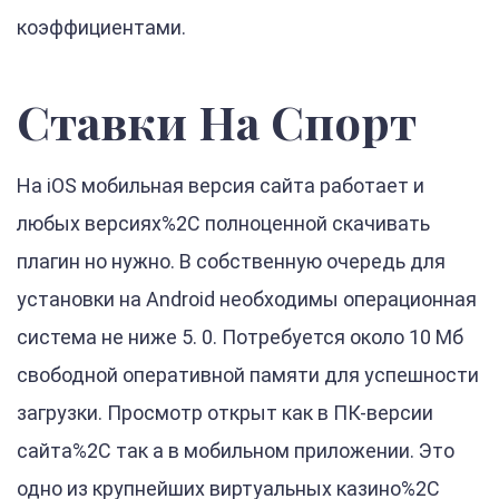
коэффициентами.
Ставки На Спорт
На iOS мобильная версия сайта работает и
любых версиях%2C полноценной скачивать
плагин но нужно. В собственную очередь для
установки на Android необходимы операционная
система не ниже 5. 0. Потребуется около 10 Мб
свободной оперативной памяти для успешности
загрузки. Просмотр открыт как в ПК-версии
сайта%2C так а в мобильном приложении. Это
одно из крупнейших виртуальных казино%2C