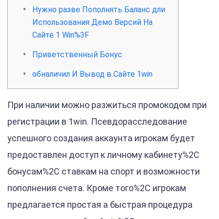
Нужно разве Пополнять Баланс дли
Использования Демо Версий На
Сайте 1 Win%3F
Приветственный Бонус
обналичил И Вывод в Сайте 1win
При наличии можно разжиться промокодом при
регистрации в 1win. Псевдорасследование
успешного создания аккаунта игрокам будет
предоставлен доступ к личному кабинету%2C
бонусам%2C ставкам на спорт и возможности
пополнения счета. Кроме того%2C игрокам
предлагается простая а быстрая процедура