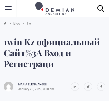
Blog
1w
1win Kz официальный
Сайт%3A Вход и
Регистраци
MARIA ELENA ANGELI
January 23, 2023, 3:38 am