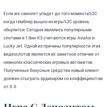
Если же самолет упадет до того момента%2C
когда гемблер вышло из игры%2C уровень
обнулится. Сегодня являлись популярными
слотами и 1 Вин КЗ считаются игры Aviator и
Lucky Jet. Одной из причины популярности этих
видеослотов является их заметное отличие от
немногих классических игровых автоматов.
Полученные бонусные средства новый клиент
должен отыграть ординаром со коэффициентом
от 3. 0.
Игра С Депозитом