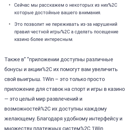
Сейчас мы расскажем о некоторых из них%2C
которые достойные вашего внимания.
Это позволит не переживать из-за нарушений
правил честной игры%2C а сделать посещение
казино более интересным.
Также в” “приложении доступны различные
бонусы и акции%2C их помогут вам увеличить
свой выигрыш. 1Win – это только просто
приложение для ставок на спорт и игры в казино
— это целый мир развлечений и
возможностей%2C их доступны каждому
желающему. Благодаря удобному интерфейсу и
множеству платежных систем%2C 1Win