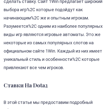
сделать ставку. Сайт 1Win предлагает широкий
выбора игр%2C которые подойдут как
начинающим%2C же и опытным игрокам.
Разумеется%2C одним из наиболее популярных
виды игр являются игровые автоматы. Это же
некоторые из самых популярных слотов на
официальном сайте 1Win. Каждый из них имеет
уникальный стиль и особенности%2C которые
привлекают все чем игроков.
Ставки На Dota2
В этой статье мы предоставим подробный