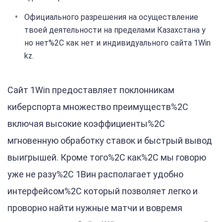
Официального разрешения на осуществление
твоей деятельности на пределами Казахстана у
но нет%2C как нет и индивидуального сайта 1Win
kz.
Сайт 1Win предоставляет поклонникам
киберспорта множество преимуществ%2C
включая высокие коэффициенты%2C
мгновенную обработку ставок и быстрый вывод
выигрышей. Кроме того%2C как%2C мы говорю
уже не разу%2C 1Вин располагает удобно
интерфейсом%2C который позволяет легко и
проворно найти нужные матчи и вовремя