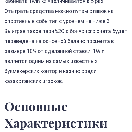
кабинета 1win kz увеличивается а 5 раз.
Отыграть средства можно путем ставок на
спортивные события с уровнем не ниже 3.
Выиграв такое пари%2C с бонусного счета будет
переведена на основной баланс процента в
размере 10% от сделанной ставки. 1Win
является одним из самых известных
букмекерских контор и казино среди
казахстанских игроков.
Основные
Характеристики